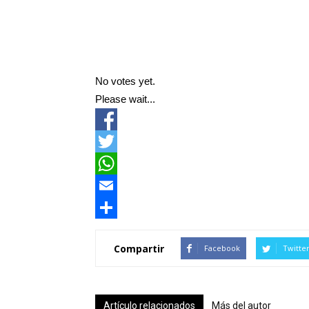
No votes yet.
Please wait...
Facebook
Twitter
WhatsApp
Email
Compartir
Compartir
Facebook
Twitte
Artículo relacionados
Más del autor