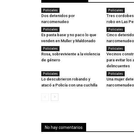
Policiales
Policiales
Dos detenidos por
Tres cordobes
narcomenudeo
robo en Las Pe
Policiales
Policiales
Es pasta base y no paco lo que
Cinco detenido
venden en Muller y Maldonado
narcomenudeo
Policiales
Policiales
Rosa, sobreviviente a la violencia
Vecinos constr
de género
para evitar los
delincuentes
Policiales
Policiales
Lo descubrieron robando y
Una mujer dete
atacó a Policía con una cuchilla
narcomenudeo
No hay comentarios