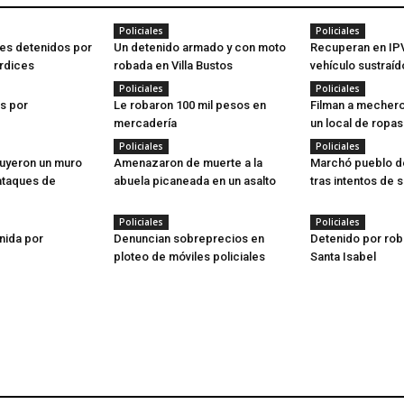
Policiales
Policiales
es detenidos por
Un detenido armado y con moto
Recuperan en IPV
rdices
robada en Villa Bustos
vehículo sustraíd
Policiales
Policiales
s por
Le robaron 100 mil pesos en
Filman a mecher
mercadería
un local de ropas
Policiales
Policiales
uyeron un muro
Amenazaron de muerte a la
Marchó pueblo d
 ataques de
abuela picaneada en un asalto
tras intentos de 
Policiales
Policiales
nida por
Denuncian sobreprecios en
Detenido por rob
ploteo de móviles policiales
Santa Isabel