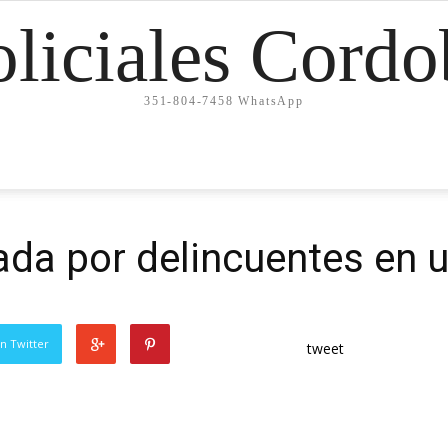
oliciales Cordo
351-804-7458 WhatsApp
ada por delincuentes en u
n Twitter
tweet