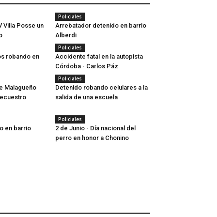
Policiales
 Villa Posse un
Arrebatador detenido en barrio
o
Alberdi
Policiales
os robando en
Accidente fatal en la autopista
Córdoba - Carlos Páz
Policiales
e Malagueño
Detenido robando celulares a la
secuestro
salida de una escuela
Policiales
o en barrio
2 de Junio - Día nacional del
perro en honor a Chonino