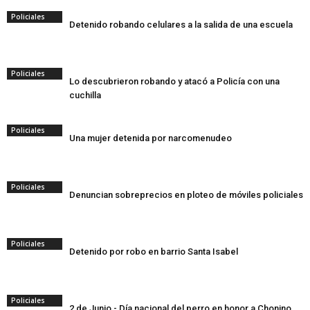
Policiales
Detenido robando celulares a la salida de una escuela
Policiales
Lo descubrieron robando y atacó a Policía con una
cuchilla
Policiales
Una mujer detenida por narcomenudeo
Policiales
Denuncian sobreprecios en ploteo de móviles policiales
Policiales
Detenido por robo en barrio Santa Isabel
Policiales
2 de Junio - Día nacional del perro en honor a Chonino