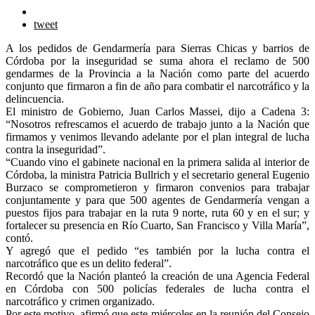
tweet
A los pedidos de Gendarmería para Sierras Chicas y barrios de
Córdoba por la inseguridad se suma ahora el reclamo de 500
gendarmes de la Provincia a la Nación como parte del acuerdo
conjunto que firmaron a fin de año para combatir el narcotráfico y la
delincuencia.
El ministro de Gobierno, Juan Carlos Massei, dijo a Cadena 3:
“Nosotros refrescamos el acuerdo de trabajo junto a la Nación que
firmamos y venimos llevando adelante por el plan integral de lucha
contra la inseguridad”.
“Cuando vino el gabinete nacional en la primera salida al interior de
Córdoba, la ministra Patricia Bullrich y el secretario general Eugenio
Burzaco se comprometieron y firmaron convenios para trabajar
conjuntamente y para que 500 agentes de Gendarmería vengan a
puestos fijos para trabajar en la ruta 9 norte, ruta 60 y en el sur; y
fortalecer su presencia en Río Cuarto, San Francisco y Villa María”,
contó.
Y agregó que el pedido “es también por la lucha contra el
narcotráfico que es un delito federal”.
Recordó que la Nación planteó la creación de una Agencia Federal
en Córdoba con 500 policías federales de lucha contra el
narcotráfico y crimen organizado.
Por este motivo, afirmó que este miércoles en la reunión del Consejo