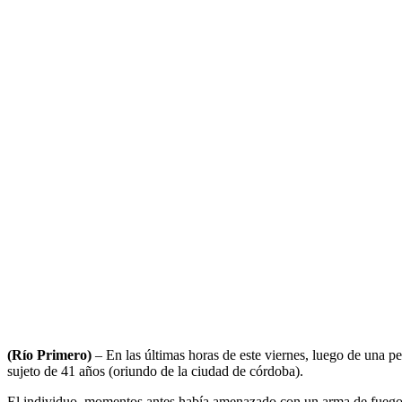
(Río Primero)
– En las últimas horas de este viernes, luego de una pe
sujeto de 41 años (oriundo de la ciudad de córdoba).
El individuo, momentos antes había amenazado con un arma de fuego 