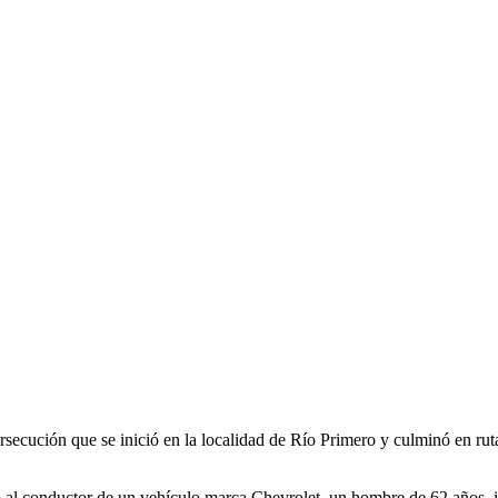
rsecución que se inició en la localidad de Río Primero y culminó en ruta
al conductor de un vehículo marca Chevrolet, un hombre de 62 años, i