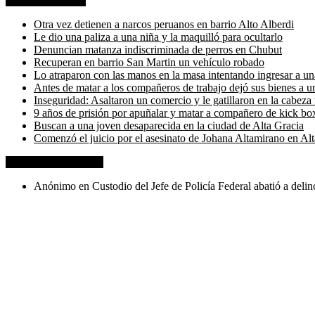
Entradas recientes
Otra vez detienen a narcos peruanos en barrio Alto Alberdi
Le dio una paliza a una niña y la maquilló para ocultarlo
Denuncian matanza indiscriminada de perros en Chubut
Recuperan en barrio San Martin un vehículo robado
Lo atraparon con las manos en la masa intentando ingresar a un
Antes de matar a los compañeros de trabajo dejó sus bienes a u
Inseguridad: Asaltaron un comercio y le gatillaron en la cabeza 
9 años de prisión por apuñalar y matar a compañero de kick bo
Buscan a una joven desaparecida en la ciudad de Alta Gracia
Comenzó el juicio por el asesinato de Johana Altamirano en Al
Comentarios recientes
Anónimo
en
Custodio del Jefe de Policía Federal abatió a delin
Anónimo
en
Custodio del Jefe de Policía Federal abatió a delin
Anónimo
en
Custodio del Jefe de Policía Federal abatió a delin
carlos
en
Custodio del Jefe de Policía Federal abatió a delincuen
Daniel
en
Custodio del Jefe de Policía Federal abatió a delincue
Archivos
Agosto 2017
Julio 2017
Junio 2017