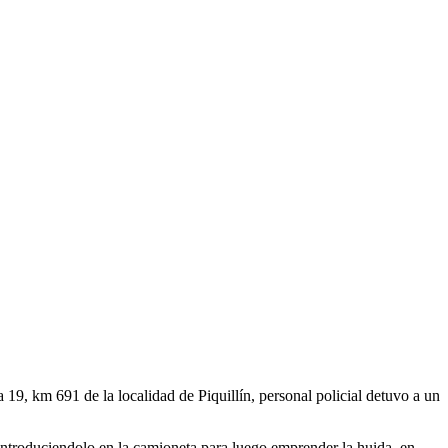
 19, km 691 de la localidad de Piquillín, personal policial detuvo a un
ntroduciendolo en la camioneta para luego emprender la huida. en