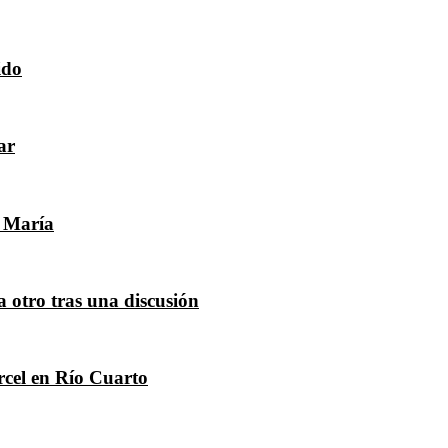
ido
ar
s María
 otro tras una discusión
árcel en Río Cuarto