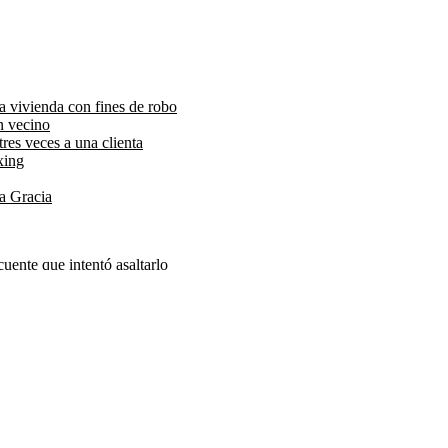
a vivienda con fines de robo
n vecino
tres veces a una clienta
xing
ta Gracia
cuente que intentó asaltarlo
cuente que intentó asaltarlo
cuente que intentó asaltarlo
te que intentó asaltarlo
nte que intentó asaltarlo