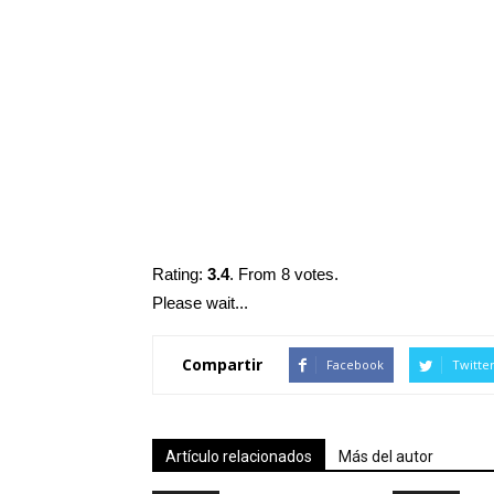
Rating:
3.4
. From 8 votes.
Please wait...
Compartir
Facebook
Twitte
Artículo relacionados
Más del autor