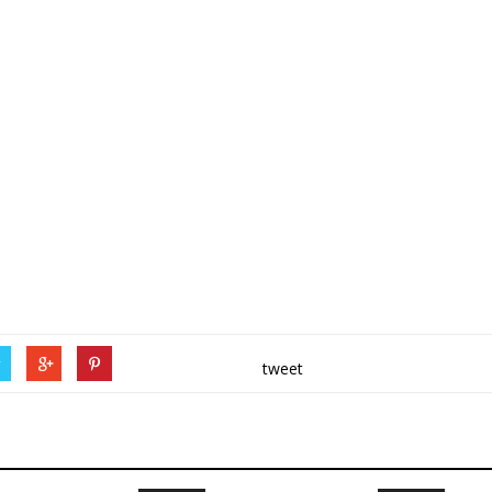
r
tweet