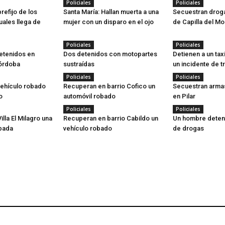
Policiales
Policiales
refijo de los
Santa María: Hallan muerta a una
Secuestran drog
uales llega de
mujer con un disparo en el ojo
de Capilla del Mo
Policiales
Policiales
etenidos en
Dos detenidos con motopartes
Detienen a un ta
Córdoba
sustraídas
un incidente de t
Policiales
Policiales
ehículo robado
Recuperan en barrio Cofico un
Secuestran arma
o
automóvil robado
en Pilar
Policiales
Policiales
lla El Milagro una
Recuperan en barrio Cabildo un
Un hombre deteni
bada
vehículo robado
de drogas