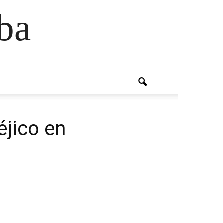
ba
éjico en