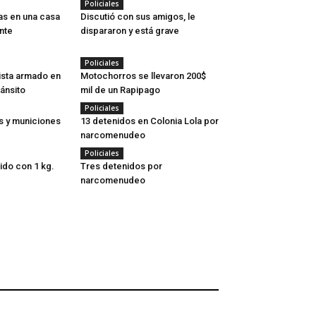
Policiales
as en una casa
Discutió con sus amigos, le
nte
dispararon y está grave
Policiales
xista armado en
Motochorros se llevaron 200$
ránsito
mil de un Rapipago
Policiales
s y municiones
13 detenidos en Colonia Lola por
narcomenudeo
Policiales
do con 1 kg.
Tres detenidos por
narcomenudeo