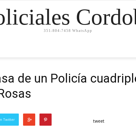
oliciales Cordo
351-804-7458 WhatsApp
asa de un Policía cuadripl
 Rosas
n Twitter
tweet