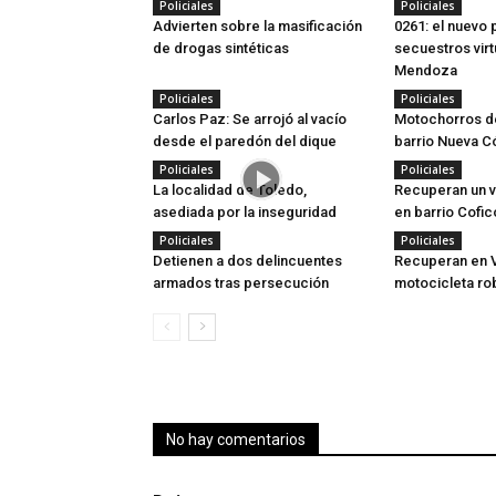
Policiales
Policiales
Advierten sobre la masificación
0261: el nuevo p
de drogas sintéticas
secuestros virt
Mendoza
Policiales
Policiales
Carlos Paz: Se arrojó al vacío
Motochorros d
desde el paredón del dique
barrio Nueva 
Policiales
Policiales
La localidad de Toledo,
Recuperan un v
asediada por la inseguridad
en barrio Cofic
Policiales
Policiales
Detienen a dos delincuentes
Recuperan en Vi
armados tras persecución
motocicleta ro
No hay comentarios