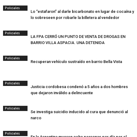
Policiales
Lo “estafaron” al darle bicarbonato en lugar de cocaína y
lo sobreseen por robarle la billetera al vendedor
Policiales
LA FPA CERRÓ UN PUNTO DE VENTA DE DROGAS EN
BARRIO VILLA ASPACIA. UNA DETENIDA
Policiales
Recuperan vehículo sustraído en barrio Bella Vista
Policiales
Justicia cordobesa condenó a 5 años a dos hombres
que dejaron inválido a delincuente
Policiales
Se investiga suicidio inducido al cura que denunció al
narco
Policiales
En la Argentina mueren ocho personas por día por el