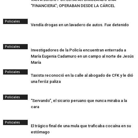
“FINANCIERA”; OPERABAN DESDE LA CÁRCEL
Policiales
Vendía drogas en un lavadero de autos. Fue detenido
Policiales
Investigadores de la Policía encuentran enterrada a
María Eugenia Cadamuro en un campo al norte de Jesús
María
Policiales
Taxista reconoció en la calle al abogado de CFK y le dió
una feróz paliza
Policiales
“Servando”, el sicario peruano que nunca miraba a la
cara
Policiales
El trágico final de una mula que traficaba cocaína en su
estómago