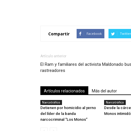
Compartir
Facebook
Twitte
Artículo anterior
El Ram y familiares del activista Maldonado bu
rastreadores
Artículos relacionados
Más del autor
Narcotráfico
Narcotráfico
Detienen por homicidio al yerno
Desde la cárcel
del líder de la banda
Monos intimidó
narcocriminal “Los Monos”