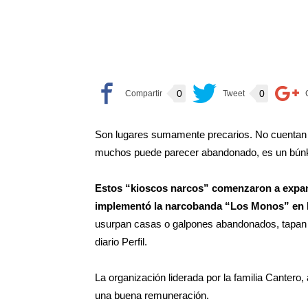
0
0
Son lugares sumamente precarios. No cuentan c
muchos puede parecer abandonado, es un búnk
Estos “kioscos narcos” comenzaron a expan
implementó la narcobanda “Los Monos” en l
usurpan casas o galpones abandonados, tapan v
diario Perfil.
La organización liderada por la familia Canter
una buena remuneración.