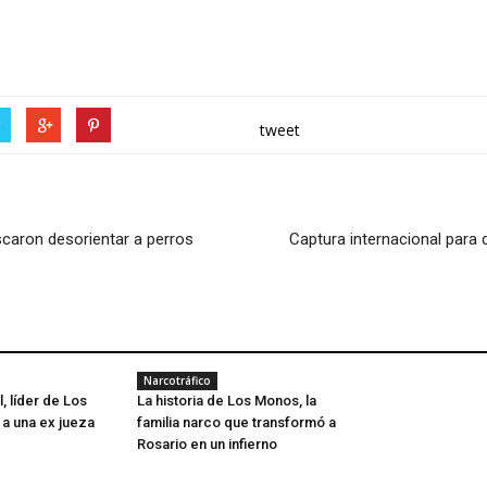
r
tweet
scaron desorientar a perros
Captura internacional para
Narcotráfico
, líder de Los
La historia de Los Monos, la
 a una ex jueza
familia narco que transformó a
Rosario en un infierno