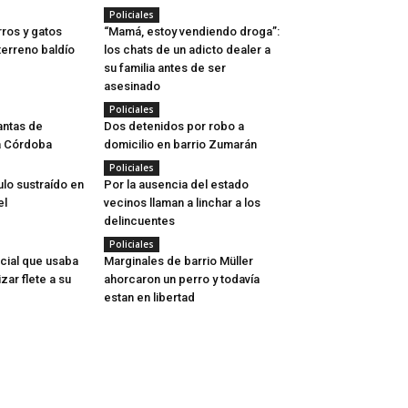
Policiales
rros y gatos
“Mamá, estoy vendiendo droga”:
terreno baldío
los chats de un adicto dealer a
su familia antes de ser
asesinado
Policiales
antas de
Dos detenidos por robo a
a Córdoba
domicilio en barrio Zumarán
Policiales
lo sustraído en
Por la ausencia del estado
el
vecinos llaman a linchar a los
delincuentes
Policiales
icial que usaba
Marginales de barrio Müller
zar flete a su
ahorcaron un perro y todavía
estan en libertad