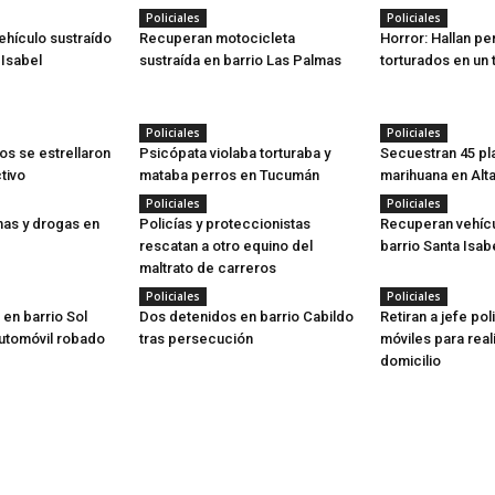
Policiales
Policiales
ehículo sustraído
Recuperan motocicleta
Horror: Hallan pe
 Isabel
sustraída en barrio Las Palmas
torturados en un 
Policiales
Policiales
s se estrellaron
Psicópata violaba torturaba y
Secuestran 45 pl
tivo
mataba perros en Tucumán
marihuana en Alt
Policiales
Policiales
as y drogas en
Policías y proteccionistas
Recuperan vehícu
rescatan a otro equino del
barrio Santa Isab
maltrato de carreros
Policiales
Policiales
en barrio Sol
Dos detenidos en barrio Cabildo
Retiran a jefe pol
utomóvil robado
tras persecución
móviles para reali
domicilio