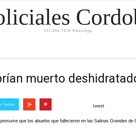
oliciales Cordo
351-804-7458 WhatsApp
brían muerto deshidratado
n Twitter
tweet
presume que los abuelos que
fallecieron en las Salinas Grandes de