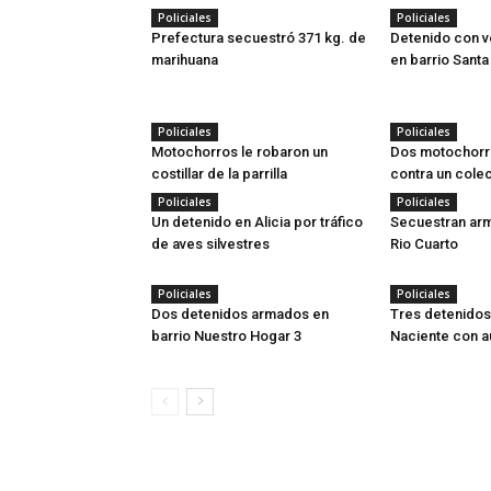
Policiales
Policiales
Prefectura secuestró 371 kg. de
Detenido con v
marihuana
en barrio Santa
Policiales
Policiales
Motochorros le robaron un
Dos motochorro
costillar de la parrilla
contra un colec
Policiales
Policiales
Un detenido en Alicia por tráfico
Secuestran arm
de aves silvestres
Rio Cuarto
Policiales
Policiales
Dos detenidos armados en
Tres detenidos 
barrio Nuestro Hogar 3
Naciente con a