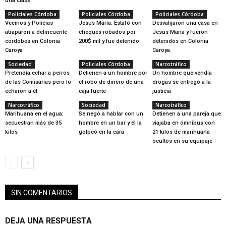
una clase
Policiales Córdoba
Policiales Córdoba
Policiales Córdoba
Vecinos y Policías
Jesus María: Estafó con
Desvalijaron una casa en
atraparon a delincuente
cheques robados por
Jesús María y fueron
cordobés en Colonia
200$ mil y fue detenido
detenidos en Colonia
Caroya
Caroya
Sociedad
Policiales Córdoba
Narcotráfico
Pretendía echar a perros
Detienen a un hombre por
Un hombre que vendía
de las Comisarías pero lo
el robo de dinero de una
drogas se entregó a la
echaron a él
caja fuerte
justicia
Narcotráfico
Sociedad
Narcotráfico
Marihuana en el agua:
Se negó a hablar con un
Detienen a una pareja que
secuestran más de 35
hombre en un bar y él la
viajaba en ómnibus con
kilos
golpeó en la cara
21 kilos de marihuana
ocultos en su equipaje
SIN COMENTARIOS
DEJA UNA RESPUESTA