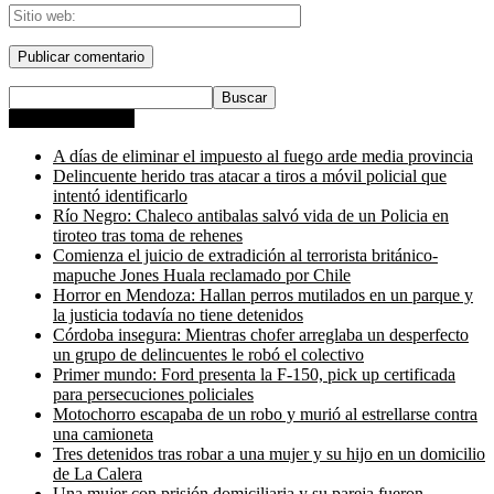
Entradas recientes
A días de eliminar el impuesto al fuego arde media provincia
Delincuente herido tras atacar a tiros a móvil policial que
intentó identificarlo
Río Negro: Chaleco antibalas salvó vida de un Policia en
tiroteo tras toma de rehenes
Comienza el juicio de extradición al terrorista británico-
mapuche Jones Huala reclamado por Chile
Horror en Mendoza: Hallan perros mutilados en un parque y
la justicia todavía no tiene detenidos
Córdoba insegura: Mientras chofer arreglaba un desperfecto
un grupo de delincuentes le robó el colectivo
Primer mundo: Ford presenta la F-150, pick up certificada
para persecuciones policiales
Motochorro escapaba de un robo y murió al estrellarse contra
una camioneta
Tres detenidos tras robar a una mujer y su hijo en un domicilio
de La Calera
Una mujer con prisión domiciliaria y su pareja fueron