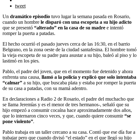
tweet
Un
dramático episodio
tuvo lugar la semana pasada en Rosario,
cuando un hombre
le disparó con una escopeta a su hijo adicto
que se presentó
“alterado” en la casa de su madre
e intentó
romper la puerta a patadas.
El hecho ocurrió el pasado jueves cerca de las 16:30, en el barrio
Belgrano, en la zona oeste de la ciudad santafesina. El hombre tomó
la vieja escopeta de su padre para asustar a su hijo, baleó al piso y lo
lastimó en los pies
.
Pablo, el padre del joven, que en el momento fue detenido y ahora
enfrenta una causa,
llamó a la policía y explicó que solo intentaba
“calmar”
a su hijo, que buscaba plata y estaba por romper la puerta
de su casa a patadas, con su mamá adentro.
En declaraciones a Radio 2 de Rosario, el padre del muchacho que
se llama Jeremías y es el menor de tres hermanos-, señaló que su
hijo empezó a consumir cocaína hace aproximadamente dos años,
que lo internaron cinco veces, y que, cuando quiere consumir
“se
pone violento”
.
Pablo trabaja en un taller cercano a su casa. Contó que ese día fue a
trabajar pero que cuando divisó “el estado” en el que llegó su hijo