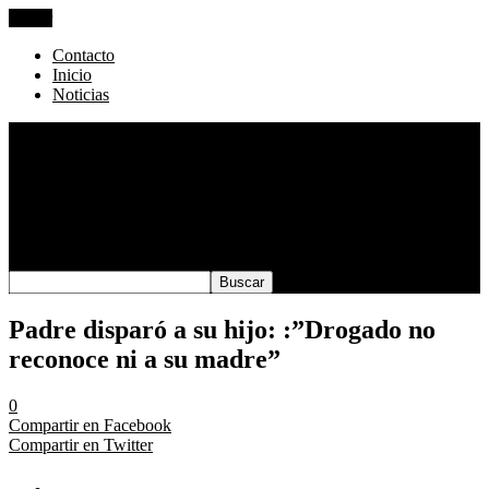
Cerrar
Contacto
Inicio
Noticias
Contacto
Inicio
Rating:
4.0
. From 4 votes.
Please wait…
Noticias
Padre disparó a su hijo: :”Drogado no
reconoce ni a su madre”
0
Compartir en Facebook
Compartir en Twitter