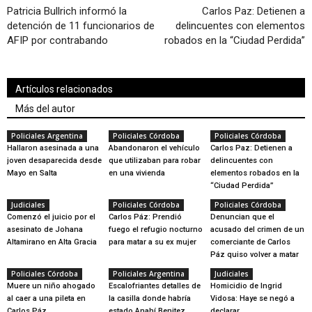
Patricia Bullrich informó la
Carlos Paz: Detienen a
detención de 11 funcionarios de
delincuentes con elementos
AFIP por contrabando
robados en la “Ciudad Perdida”
Artículos relacionados
Más del autor
Policiales Argentina
Policiales Córdoba
Policiales Córdoba
Hallaron asesinada a una
Abandonaron el vehículo
Carlos Paz: Detienen a
joven desaparecida desde
que utilizaban para robar
delincuentes con
Mayo en Salta
en una vivienda
elementos robados en la
“Ciudad Perdida”
Judiciales
Policiales Córdoba
Policiales Córdoba
Comenzó el juicio por el
Carlos Páz: Prendió
Denuncian que el
asesinato de Johana
fuego el refugio nocturno
acusado del crimen de un
Altamirano en Alta Gracia
para matar a su ex mujer
comerciante de Carlos
Páz quiso volver a matar
Policiales Córdoba
Policiales Argentina
Judiciales
Muere un niño ahogado
Escalofriantes detalles de
Homicidio de Ingrid
al caer a una pileta en
la casilla donde habría
Vidosa: Haye se negó a
Carlos Páz
estado Anahí Benitez
declarar