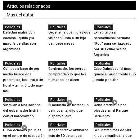
Artículos relacionados
Más del autor
Policiales
Policiales
Policiales
Detectan mulas con
Detienen a dos mulas que
Extraditaron al
cocaína líquida y la
viajaban junto a un hijo
narcocriminal peruano
mayoría de ellas son
de nueve meses
“Ruti” para ser juzgado
argentinas
por sus crímenes en
Argentina
Policiales
Policiales
Policiales
Con pasta base de por
Confirmado: los perros
Caso Dalmasso: el fiscal
medio buscó dos
comprenden lo que los
quiere al viudo frente a un
prostitutas, las llevó a un
humanos les dicen
jurado popular
hotel y terminó todo muy
mal
Policiales
Policiales
Policiales
Vinculan a una sobrina
El acusado de matar a un
Ocho detenidos por
del gobernador Insfrán
delincuente, dijo que
picadas en el Parque
con el narcolavado
disparó al aire
Sarmiento
Policiales
Policiales
Policiales
Hubo demoras y quejas
Megaoperativo antinarco:
Secuestran más de 500
en el centro de castración
más de 30 detenidos,
kilos de marihuana que