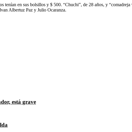
s tenían en sus bolsillos y $ 500. “Chuchi”, de 28 años, y “comadreja 
Ivan Albertuz Paz y Julio Ocaranza.
dor, está grave
elda