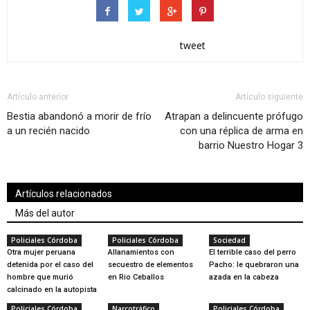
tweet
Artículo anterior
Artículo siguiente
Bestia abandonó a morir de frío
Atrapan a delincuente prófugo
a un recién nacido
con una réplica de arma en
barrio Nuestro Hogar 3
Artículos relacionados
Más del autor
Policiales Córdoba
Policiales Córdoba
Sociedad
Otra mujer peruana
Allanamientos con
El terrible caso del perro
detenida por el caso del
secuestro de elementos
Pacho: le quebraron una
hombre que murió
en Rio Ceballos
azada en la cabeza
calcinado en la autopista
Policiales Córdoba
Narcotráfico
Policiales Córdoba