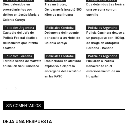
Diez detenidos en
Tras un tiroteo,
Dos detenidos tras herir a
procedimientos por
Gendarmería incautó 500
una persona con un
delitos en Jesús Maria y
kilos de marihuana
cuchillo
Colonia Caroya
Policiales Argentina
Policiales Córdoba
Policiales Argentina
Custodio del Jefe de
Detienen a delincuente
Policía Caminera detuvo a
Policía Federal abatió a
por asalto a un Hotel de
un paraguayo con 100 kg.
delincuente que intentó
Colonia Caroya
de droga en Autopista
asaltarlo
Córdoba - Rosario
Policiales Córdoba
Policiales Córdoba
Policiales Argentina
Terrible hecho de maltrato
Dos heridos en atentado
Fusilaron a Policía
animal en San Francisco
explosivo a empresa
Bonaerense en el
encargada del escrutinio
estacionamiento de un
en las PASO
Hospital
SIN COMENTARIOS
DEJA UNA RESPUESTA