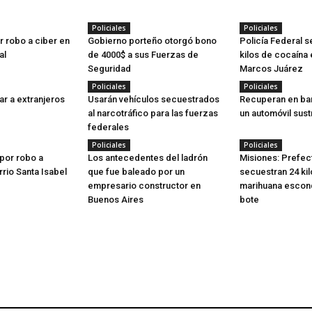
Policiales
Policiales
r robo a ciber en
Gobierno porteño otorgó bono
Policía Federal 
al
de 4000$ a sus Fuerzas de
kilos de cocaína 
Seguridad
Marcos Juárez
Policiales
Policiales
ar a extranjeros
Usarán vehículos secuestrados
Recuperan en ba
al narcotráfico para las fuerzas
un automóvil sust
federales
Policiales
Policiales
por robo a
Los antecedentes del ladrón
Misiones: Prefec
rrio Santa Isabel
que fue baleado por un
secuestran 24 ki
empresario constructor en
marihuana escon
Buenos Aires
bote