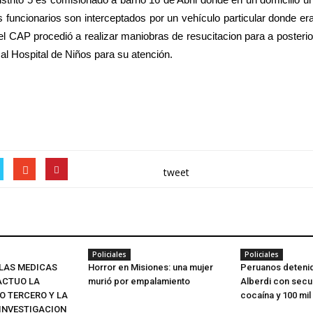
 funcionarios son interceptados por un vehículo particular donde er
 del CAP procedió a realizar maniobras de resucitacion para a posteri
a al Hospital de Niños para su atención.
tweet
Policiales
Policiales
LAS MEDICAS
Horror en Misiones: una mujer
Peruanos detenid
 ACTUO LA
murió por empalamiento
Alberdi con secu
IO TERCERO Y LA
cocaína y 100 mi
 INVESTIGACION