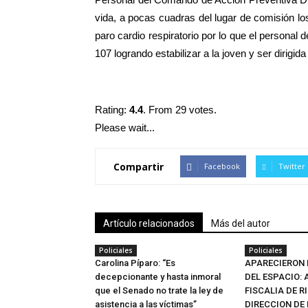
vida, a pocas cuadras del lugar de comisión los
paro cardio respiratorio por lo que el personal
107 logrando estabilizar a la joven y ser dirigid
Rating:
4.4
. From 29 votes.
Please wait...
Compartir
Facebook
Twitter
Artículo relacionados
Más del autor
Policiales
Policiales
Carolina Píparo: “Es
APARECIERON 
decepcionante y hasta inmoral
DEL ESPACIO:
que el Senado no trate la ley de
FISCALIA DE R
asistencia a las víctimas”
DIRECCION DE