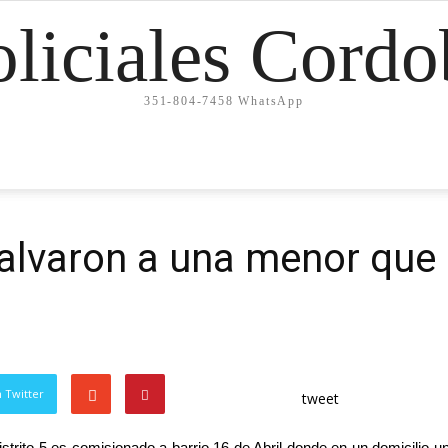
oliciales Cordo
351-804-7458 WhatsApp
alvaron a una menor que 
 Twitter
tweet
rito 5 es comisionado a barrio 16 de Abril donde en un domicilio u