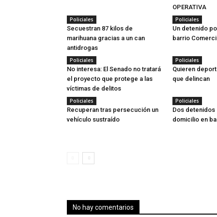
OPERATIVA
Policiales
Policiales
Secuestran 87 kilos de
Un detenido po
marihuana gracias a un can
barrio Comerci
antidrogas
Policiales
Policiales
No interesa: El Senado no tratará
Quieren deport
el proyecto que protege a las
que delincan
víctimas de delitos
Policiales
Policiales
Recuperan tras persecución un
Dos detenidos 
vehículo sustraído
domicilio en ba
No hay comentarios