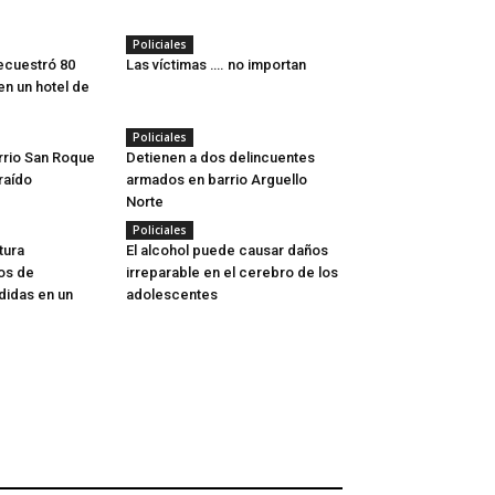
Policiales
secuestró 80
Las víctimas …. no importan
en un hotel de
Policiales
rrio San Roque
Detienen a dos delincuentes
raído
armados en barrio Arguello
Norte
Policiales
tura
El alcohol puede causar daños
los de
irreparable en el cerebro de los
didas en un
adolescentes