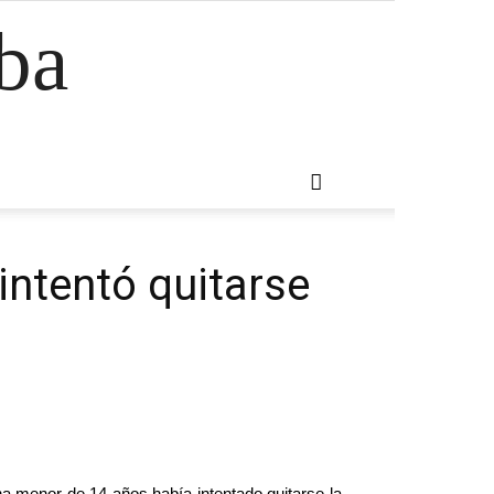
ba
intentó quitarse
na menor de 14 años había intentado quitarse la