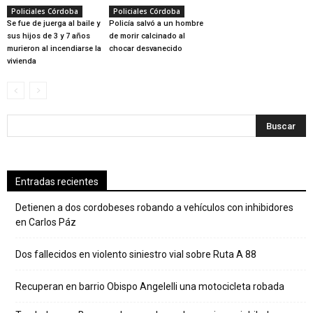
Policiales Córdoba
Policiales Córdoba
Se fue de juerga al baile y
Policía salvó a un hombre
sus hijos de 3 y 7 años
de morir calcinado al
murieron al incendiarse la
chocar desvanecido
vivienda
Entradas recientes
Detienen a dos cordobeses robando a vehículos con inhibidores
en Carlos Páz
Dos fallecidos en violento siniestro vial sobre Ruta A 88
Recuperan en barrio Obispo Angelelli una motocicleta robada