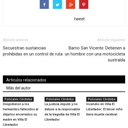
tweet
Artículo anterior
Artículo siguiente
Secuestran sustancias
Barrio San Vicente: Detienen a
prohibidas en un control de ruta
un hombre con una motocicleta
sustraída
Artículos relacionados
Más del autor
Policiales Córdoba
Policiales Córdoba
Policiales Córdoba
Despidieron a los
La justicia imputó y no
Incendio en Villa El
hermanitos fallecidos al
detuvo a la responsable
Libertador: El tercer niño
dejarlos encerrados su
de la tragedia de Villa El
tiene muerte cerebral
madre en Villa El
Libertador
Libertador