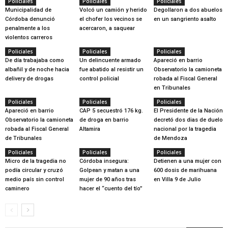
Policiales
Policiales
Policiales
Municipalidad de
Volcó un camión y herido
Degollaron a dos abuelos
Córdoba denunció
el chofer los vecinos se
en un sangriento asalto
penalmente a los
acercaron, a saquear
violentos carreros
Policiales
Policiales
Policiales
De día trabajaba como
Un delincuente armado
Apareció en barrio
albañil y de noche hacia
fue abatido al resistir un
Observatorio la camioneta
delivery de drogas
control policial
robada al Fiscal General
en Tribunales
Policiales
Policiales
Policiales
Apareció en barrio
CAP 5 secuestró 176 kg.
El Presidente de la Nación
Observatorio la camioneta
de droga en barrio
decretó dos dias de duelo
robada al Fiscal General
Altamira
nacional por la tragedia
de Tribunales
de Mendoza
Policiales
Policiales
Policiales
Micro de la tragedia no
Córdoba insegura:
Detienen a una mujer con
podía circular y cruzó
Golpean y matan a una
600 dosis de marihuana
medio país sin control
mujer de 90 años tras
en Villa 9 de Julio
caminero
hacer el “cuento del tío”