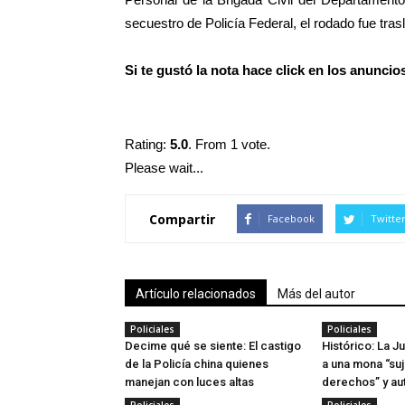
secuestro de Policía Federal, el rodado fue tras
Si te gustó la nota hace click en los anunci
Rating:
5.0
. From 1 vote.
Please wait...
Compartir
Facebook
Twitte
Artículo relacionados
Más del autor
Policiales
Policiales
Decime qué se siente: El castigo
Histórico: La J
de la Policía china quienes
a una mona “su
manejan con luces altas
derechos” y aut