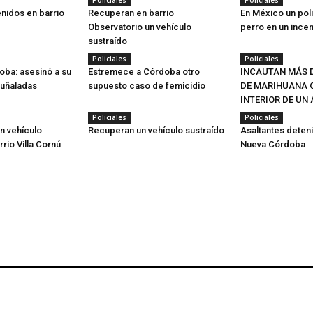
Policiales
Policiales
nidos en barrio
Recuperan en barrio
En México un poli
Observatorio un vehículo
perro en un ince
sustraído
Policiales
Policiales
oba: asesinó a su
Estremece a Córdoba otro
INCAUTAN MÁS D
puñaladas
supuesto caso de femicidio
DE MARIHUANA O
INTERIOR DE UN
Policiales
Policiales
n vehículo
Recuperan un vehículo sustraído
Asaltantes deten
rrio Villa Cornú
Nueva Córdoba