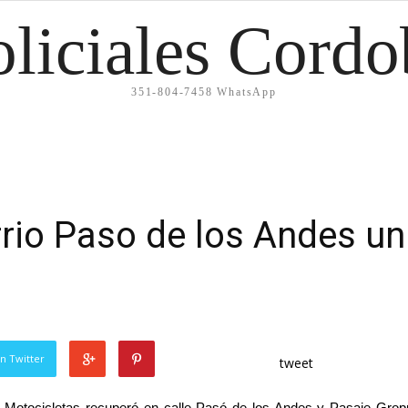
oliciales Cordo
351-804-7458 WhatsApp
rio Paso de los Andes un
n Twitter
tweet
o Motocicletas recuperó en calle Pasó de los Andes y Pasaje Gro