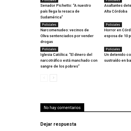
Policiales
Policiales
Senador Pichetto: “A nuestro
Asaltantes dete
país llega la resaca de
Alta Córdoba
Sudamérica”
Policiales
Policiales
Narcomenudeo: vecinos de
Horror en Córd
Oliva sentenciados por vender
esposa de 10 
drogas
Policiales
Policiales
Iglesia Católica: “El dinero del
Un detenido co
narcotráfico está manchado con
sustraído en ba
sangre de los pobres”
No hay comentarios
Dejar respuesta