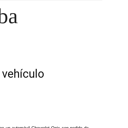
ba
 vehículo
ppo un automóvil Chevrolet Onix con pedido de