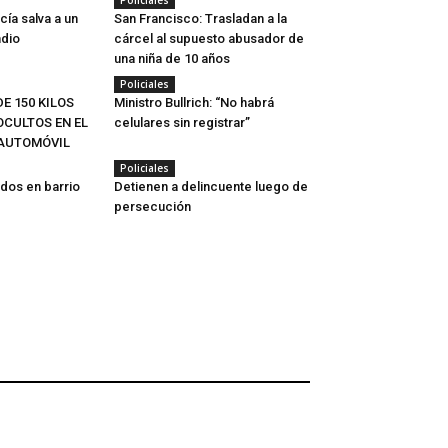
Policiales
cía salva a un
San Francisco: Trasladan a la
ndio
cárcel al supuesto abusador de
una niña de 10 años
Policiales
E 150 KILOS
Ministro Bullrich: “No habrá
CULTOS EN EL
celulares sin registrar”
 AUTOMÓVIL
Policiales
idos en barrio
Detienen a delincuente luego de
persecución