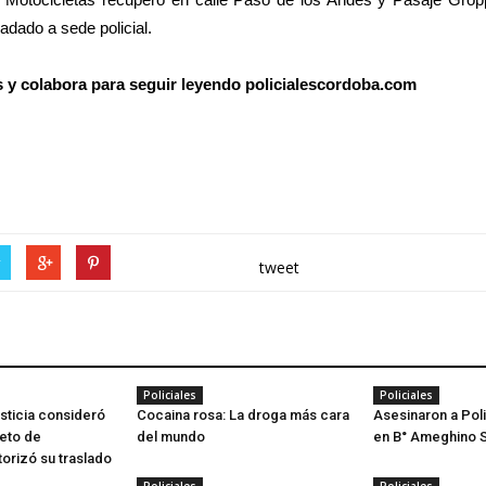
ladado a sede policial.
os y colabora para seguir leyendo policialescordoba.com
r
tweet
Policiales
Policiales
usticia consideró
Cocaina rosa: La droga más cara
Asesinaron a Poli
jeto de
del mundo
en B° Ameghino 
orizó su traslado