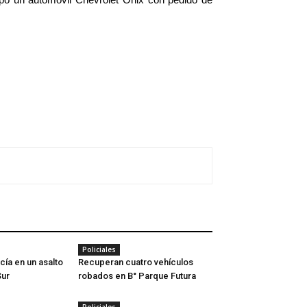
Policiales
cía en un asalto
Recuperan cuatro vehículos
Sur
robados en B° Parque Futura