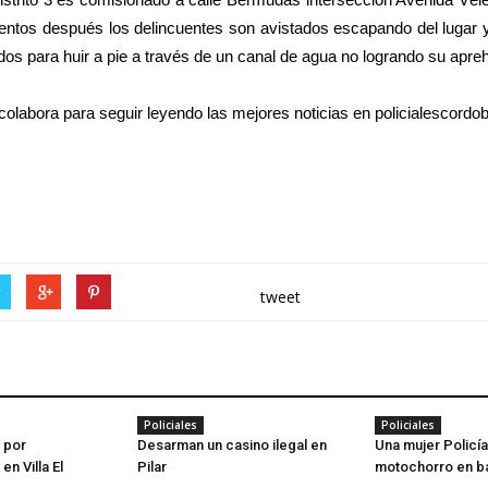
ntos después los delincuentes son avistados escapando del lugar 
dos para huir a pie a través de un canal de agua no logrando su apre
y colabora para seguir leyendo las mejores noticias en policialescord
r
tweet
Policiales
Policiales
 por
Desarman un casino ilegal en
Una mujer Policía
n Villa El
Pilar
motochorro en b