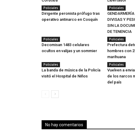
Córdoba
Libertador
Policiales
Policiales
Dirigente peronista prófugo tras
GENDARMERÍA
operativo antinarco en Cosquín
DIVISAS Y PE
SIN LA DOCUM
DE TENENCIA
Policiales
Policiales
Decomisan 1483 celulares
Prefectura detu
ocultos en valijas y un sommier
hombres con 2
marihuana
Policiales
Policiales
La banda de música de la Policía
Vuelven a envia
visitó el Hospital de Niños
de los narcos
del país
No hay comentarios