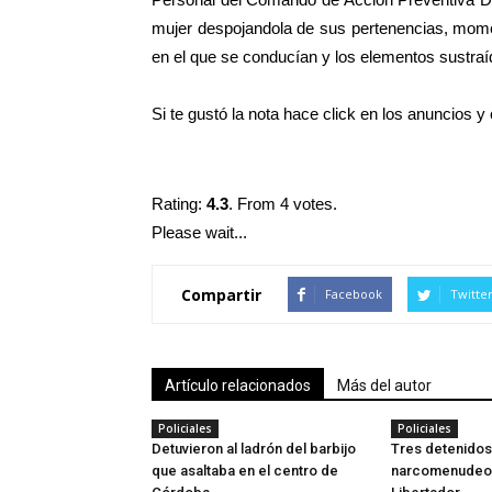
mujer despojandola de sus pertenencias, mome
en el que se conducían y los elementos sustraí
Si te gustó la nota hace click en los anuncios 
Rating:
4.3
. From 4 votes.
Please wait...
Compartir
Facebook
Twitte
Artículo relacionados
Más del autor
Policiales
Policiales
Detuvieron al ladrón del barbijo
Tres detenidos
que asaltaba en el centro de
narcomenudeo e