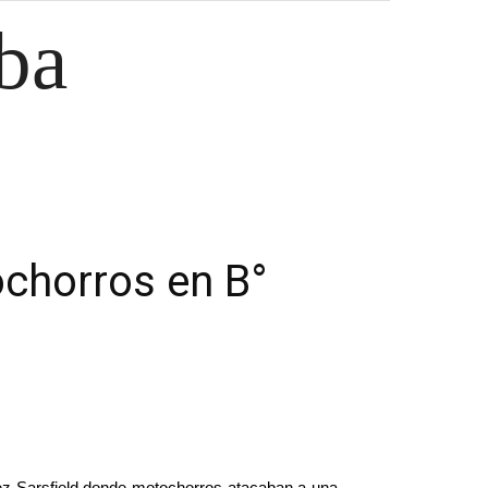
ba
chorros en B°
ez Sarsfield donde motochorros atacaban a una