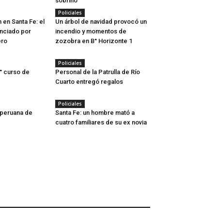
sobrino
Policiales
 en Santa Fe: el
Un árbol de navidad provocó un
nciado por
incendio y momentos de
ero
zozobra en B° Horizonte 1
Policiales
8° curso de
Personal de la Patrulla de Río
Cuarto entregó regalos
Policiales
 peruana de
Santa Fe: un hombre mató a
cuatro familiares de su ex novia