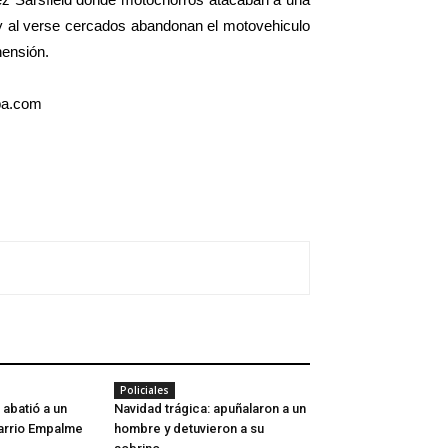
y al verse cercados abandonan el motovehiculo
hensión.
oba.com
Policiales
 abatió a un
Navidad trágica: apuñalaron a un
arrio Empalme
hombre y detuvieron a su