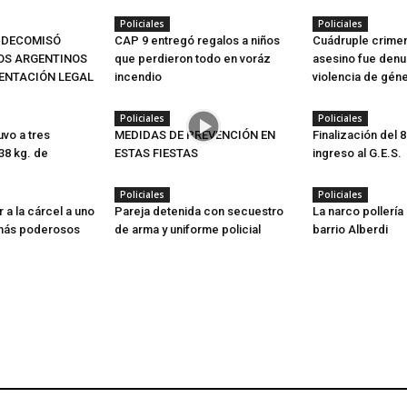
Policiales
Policiales
 DECOMISÓ
CAP 9 entregó regalos a niños
Cuádruple crimen
SOS ARGENTINOS
que perdieron todo en voráz
asesino fue denu
ENTACIÓN LEGAL
incendio
violencia de gén
Policiales
Policiales
vo a tres
MEDIDAS DE PREVENCIÓN EN
Finalización del 
38 kg. de
ESTAS FIESTAS
ingreso al G.E.S.
Policiales
Policiales
r a la cárcel a uno
Pareja detenida con secuestro
La narco pollería
 más poderosos
de arma y uniforme policial
barrio Alberdi