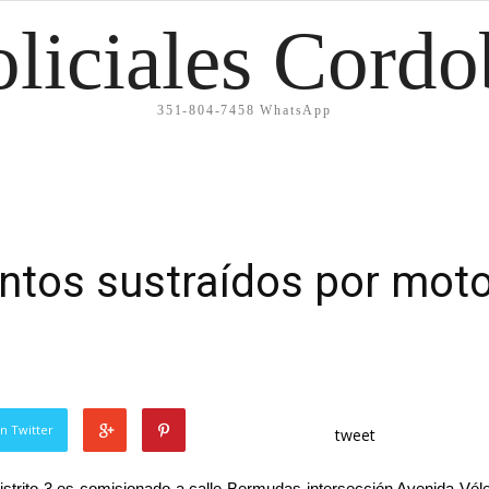
oliciales Cordo
351-804-7458 WhatsApp
tos sustraídos por moto
n Twitter
tweet
strito 3 es comisionado a calle Bermudas intersección Avenida Vél