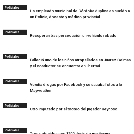
Policiales
Un empleado municipal de Córdoba duplica en sueldo a
un Policia, docente y médico provincial
Policiales
Recuperan tras persecución un vehículo robado
Policiales
Falleció uno de los niños atropellados en Juarez Celman
y el conductor se encuentra en libertad
Policiales
Vendía drogas por Facebook y se sacaba fotos a lo
Mayweather
Policiales
Otro imputado por el tiroteo del jugador Reynoso
Policiales
Tres detenidos con 1200 dosis de marihuana