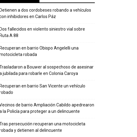
Detienen a dos cordobeses robando a vehículos
con inhibidores en Carlos Páz
Dos fallecidos en violento siniestro vial sobre
Ruta A 88
Recuperan en barrio Obispo Angelelli una
motocicleta robada
Trasladaron a Bouwer al sospechoso de asesinar
a jubilada para robarle en Colonia Caroya
Recuperan en barrio San Vicente un vehículo
robado
Vecinos de barrio Ampliación Cabildo apedrearon
a la Policía para proteger a un delincuente
Tras persecución recuperan una motocicleta
robada y detienen al delincuente