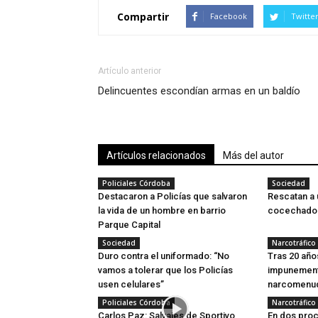
Compartir
Facebook
Twitte
Artículo anterior
Delincuentes escondían armas en un baldío
Artículos relacionados
Más del autor
Policiales Córdoba
Sociedad
Destacaron a Policías que salvaron
Rescatan a 
la vida de un hombre en barrio
cocechado
Parque Capital
Sociedad
Narcotráfico
Duro contra el uniformado: “No
Tras 20 año
vamos a tolerar que los Policías
impunement
usen celulares”
narcomenudi
Policiales Córdoba
Narcotráfico
Carlos Paz: Salvajes de Sportivo
En dos pro