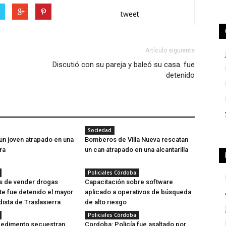
r
tweet
Artículo siguiente
Discutió con su pareja y baleó su casa. fue
detenido
Sociedad
un joven atrapado en una
Bomberos de Villa Nueva rescatan
ra
un can atrapado en una alcantarilla
Policiales Córdoba
s de vender drogas
Capacitación sobre software
e fue detenido el mayor
aplicado a operativos de búsqueda
sta de Traslasierra
de alto riesgo
Policiales Córdoba
cedimento secuestran
Cordoba: Policía fue asaltado por