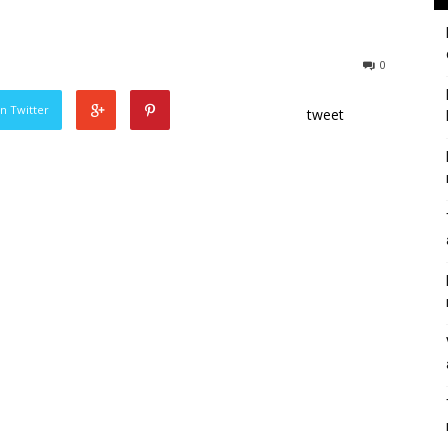
0
n Twitter
tweet