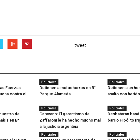
r
tweet
Policiales
Policiales
las Fuerzas
Detienen a motochorros en B°
Detienen a un ho
ucha contra el
Parque Alameda
asalto con herido
Policiales
Policiales
cuestro de
Garavano: El garantismo de
Desbataran band
abis en B°
Zaffaroni le ha hecho mucho mal
barrio Hipólito Ir
a la justicia argentina
Policiales
Policiales