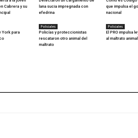
rta a la joven
Detectaron un cargamento de
Como es Código 
n Cabrera y su
lana sucia impregnada con
que impulsa el g
ncipal
efedrina
nacional
Policiales
Policiales
 York para
Policías y proteccionistas
El PRO impulsa l
rco
rescataron otro animal del
al maltrato animal
maltrato