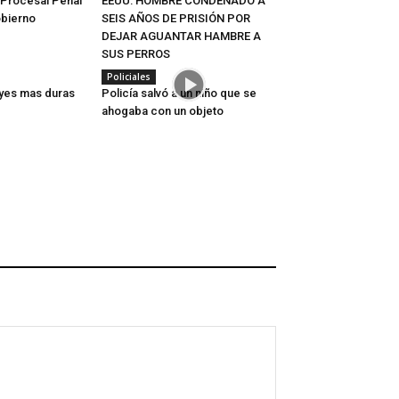
Procesal Penal
EEUU: HOMBRE CONDENADO A
obierno
SEIS AÑOS DE PRISIÓN POR
DEJAR AGUANTAR HAMBRE A
SUS PERROS
Policiales
eyes mas duras
Policía salvó a un niño que se
ahogaba con un objeto