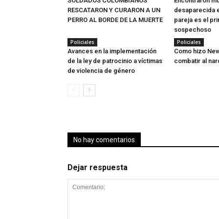
SOLDADOS COLOMBIANOS
Encontraron mue
RESCATARON Y CURARON A UN
desaparecida e
PERRO AL BORDE DE LA MUERTE
pareja es el pri
sospechoso
Policiales
Policiales
Avances en la implementación
Como hizo New
de la ley de patrocinio a víctimas
combatir al na
de violencia de género
No hay comentarios
Dejar respuesta