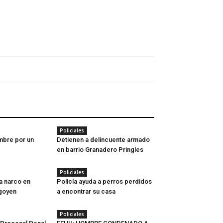
Policiales
mbre por un
Detienen a delincuente armado
en barrio Granadero Pringles
Policiales
a narco en
Policía ayuda a perros perdidos
igoyen
a encontrar su casa
Policiales