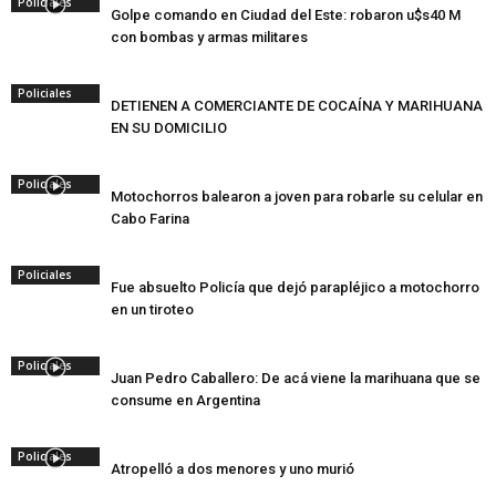
Policiales
Golpe comando en Ciudad del Este: robaron u$s40 M
con bombas y armas militares
Policiales
DETIENEN A COMERCIANTE DE COCAÍNA Y MARIHUANA
EN SU DOMICILIO
Policiales
Motochorros balearon a joven para robarle su celular en
Cabo Farina
Policiales
Fue absuelto Policía que dejó parapléjico a motochorro
en un tiroteo
Policiales
Juan Pedro Caballero: De acá viene la marihuana que se
consume en Argentina
Policiales
Atropelló a dos menores y uno murió