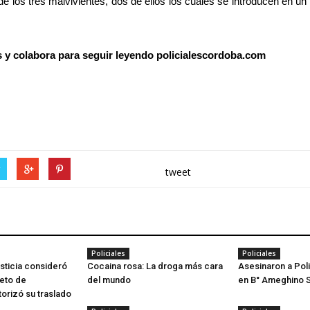
de los tres malvivientes, dos de ellos los cuales se introducen en un
os y colabora para seguir leyendo policialescordoba.com
r
tweet
Policiales
Policiales
usticia consideró
Cocaina rosa: La droga más cara
Asesinaron a Poli
jeto de
del mundo
en B° Ameghino 
orizó su traslado