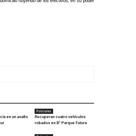
 domicilio huyendo de los efectivos, en su poder
Policiales
cía en un asalto
Recuperan cuatro vehículos
Sur
robados en B° Parque Futura