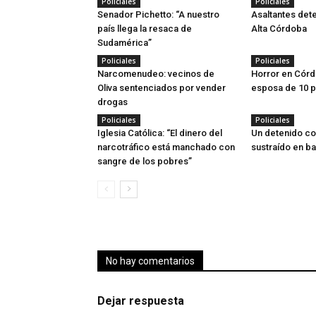
Policiales
Policiales
Senador Pichetto: “A nuestro
Asaltantes dete
país llega la resaca de
Alta Córdoba
Sudamérica”
Policiales
Policiales
Narcomenudeo: vecinos de
Horror en Córd
Oliva sentenciados por vender
esposa de 10 
drogas
Policiales
Policiales
Iglesia Católica: “El dinero del
Un detenido co
narcotráfico está manchado con
sustraído en ba
sangre de los pobres”
No hay comentarios
Dejar respuesta