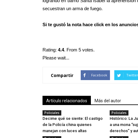
logrando en barrio Santa Isabel la aprehensión 
secuestran un arma de fuego.
Si te gustó la nota hace click en los anunci
Rating:
4.4
. From 5 votes.
Please wait...
Compartir
Facebook
Twitte
Artículo relacionados
Más del autor
Policiales
Policiales
Decime qué se siente: El castigo
Histórico: La J
de la Policía china quienes
a una mona “su
manejan con luces altas
derechos” y aut