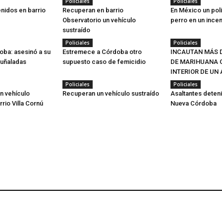
Policiales
Policiales
nidos en barrio
Recuperan en barrio
En México un poli
Observatorio un vehículo
perro en un ince
sustraído
Policiales
Policiales
oba: asesinó a su
Estremece a Córdoba otro
INCAUTAN MÁS D
puñaladas
supuesto caso de femicidio
DE MARIHUANA O
INTERIOR DE UN
Policiales
Policiales
n vehículo
Recuperan un vehículo sustraído
Asaltantes deten
rrio Villa Cornú
Nueva Córdoba