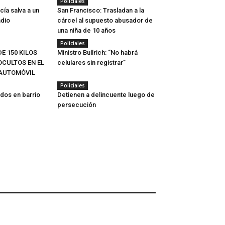
Policiales
cía salva a un
San Francisco: Trasladan a la
ndio
cárcel al supuesto abusador de
una niña de 10 años
Policiales
E 150 KILOS
Ministro Bullrich: “No habrá
CULTOS EN EL
celulares sin registrar”
 AUTOMÓVIL
Policiales
idos en barrio
Detienen a delincuente luego de
persecución