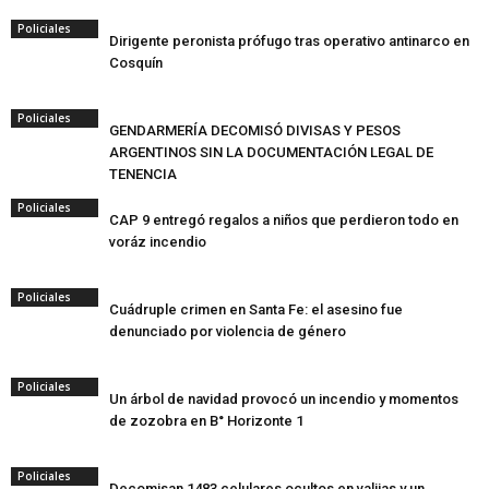
Policiales
Dirigente peronista prófugo tras operativo antinarco en
Cosquín
Policiales
GENDARMERÍA DECOMISÓ DIVISAS Y PESOS
ARGENTINOS SIN LA DOCUMENTACIÓN LEGAL DE
TENENCIA
Policiales
CAP 9 entregó regalos a niños que perdieron todo en
voráz incendio
Policiales
Cuádruple crimen en Santa Fe: el asesino fue
denunciado por violencia de género
Policiales
Un árbol de navidad provocó un incendio y momentos
de zozobra en B° Horizonte 1
Policiales
Decomisan 1483 celulares ocultos en valijas y un