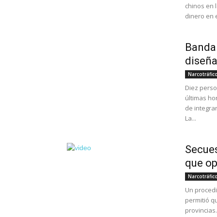
chinos en 
dinero en 
Banda 
diseña
Narcotráfic
Diez perso
últimas ho
de integra
La...
Secues
que op
Narcotráfic
Un procedi
permitió q
provincias