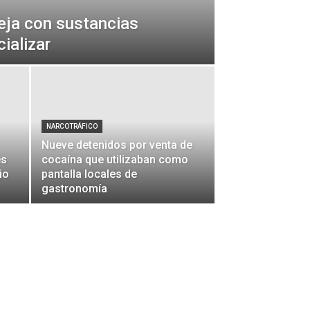
eja con sustancias
cializar
NARCOTRÁFICO
Nueve detenidos por venta de
es
cocaína que utilizaban como
io
pantalla locales de
gastronomía