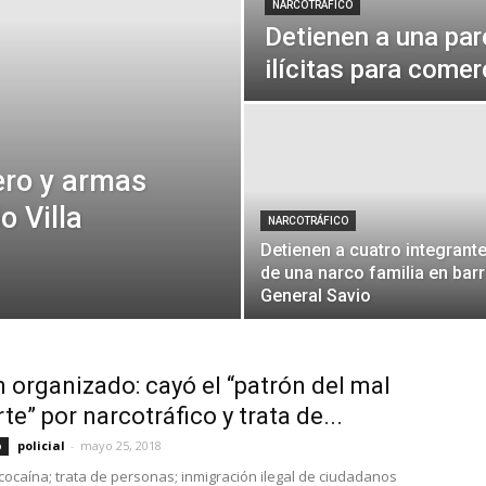
NARCOTRÁFICO
Detienen a una par
ilícitas para comer
ero y armas
o Villa
NARCOTRÁFICO
Detienen a cuatro integrant
de una narco familia en barr
General Savio
 organizado: cayó el “patrón del mal
te” por narcotráfico y trata de...
policial
-
mayo 25, 2018
o
 cocaína; trata de personas; inmigración ilegal de ciudadanos