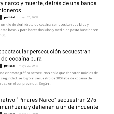
ry narco y muerte, detrás de una banda
mioneros
policial
-
mayo 20, 2018
o
 un kilo de clorhidrato de cocaína se necesitan dos kilos y
asta base. Y para hacer dos kilos y medio de pasta base hacen
400...
spectacular persecución secuestran
 de cocaína pura
policial
-
mayo 20, 2018
o
na cinematográfica persecución en la que chocaron móviles de
 seguridad, se logró el secuestro de 300 kilos de cocaína de
eza en el sur provincial. Según...
rativo “Pinares Narco” secuestran 275
 marihuana y detienen a un delincuente
policial
-
mayo 19, 2018