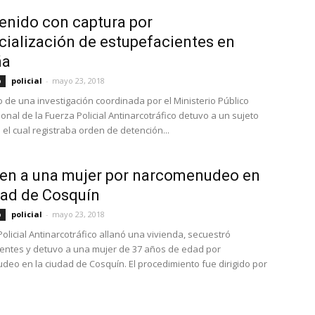
enido con captura por
ialización de estupefacientes en
ña
policial
-
mayo 23, 2018
o
o de una investigación coordinada por el Ministerio Público
sonal de la Fuerza Policial Antinarcotráfico detuvo a un sujeto
 el cual registraba orden de detención...
en a una mujer por narcomenudeo en
dad de Cosquín
policial
-
mayo 23, 2018
o
olicial Antinarcotráfico allanó una vivienda, secuestró
entes y detuvo a una mujer de 37 años de edad por
eo en la ciudad de Cosquín. El procedimiento fue dirigido por