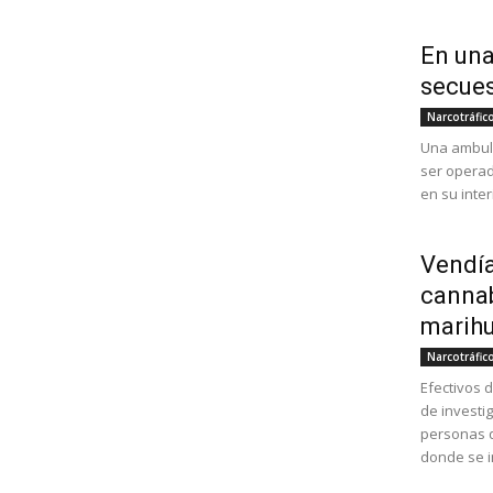
En una
secues
Narcotráfic
Una ambula
ser operad
en su inter
Vendía
cannab
marih
Narcotráfic
Efectivos 
de investig
personas q
donde se in