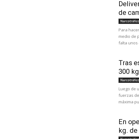
Delive
de ca
Narcotráfic
Para hacer
medio de p
falta unos 
Tras e
300 kg
Narcotráfic
Luego de u
fuerzas de
máxima pur
En ope
kg. de