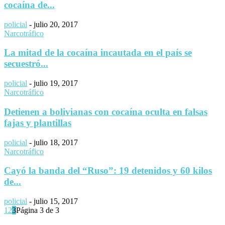
cocaína de...
policial
-
julio 20, 2017
Narcotráfico
La mitad de la cocaína incautada en el país se
secuestró...
policial
-
julio 19, 2017
Narcotráfico
Detienen a bolivianas con cocaína oculta en falsas
fajas y plantillas
policial
-
julio 18, 2017
Narcotráfico
Cayó la banda del “Ruso”: 19 detenidos y 60 kilos
de...
policial
-
julio 15, 2017
1
2
3
Página 3 de 3