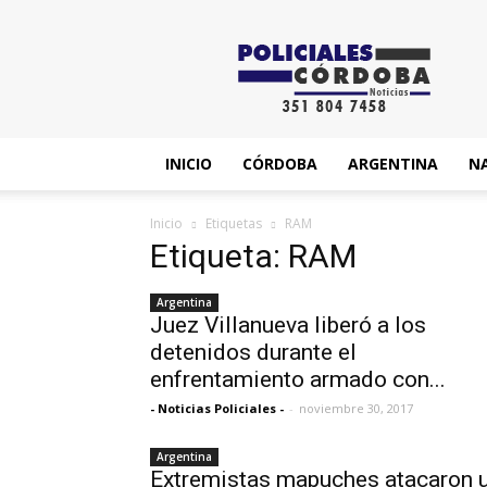
News
INICIO
CÓRDOBA
ARGENTINA
N
Inicio
Etiquetas
RAM
Etiqueta: RAM
Argentina
Juez Villanueva liberó a los
detenidos durante el
enfrentamiento armado con...
- Noticias Policiales -
-
noviembre 30, 2017
Argentina
Extremistas mapuches atacaron 