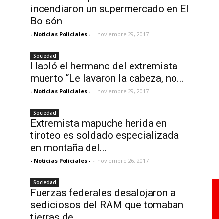
incendiaron un supermercado en El
Bolsón
- Noticias Policiales -
-
noviembre 29, 2017
Sociedad
Habló el hermano del extremista
muerto “Le lavaron la cabeza, no...
- Noticias Policiales -
-
noviembre 29, 2017
Sociedad
Extremista mapuche herida en
tiroteo es soldado especializada
en montaña del...
- Noticias Policiales -
-
noviembre 26, 2017
Sociedad
Fuerzas federales desalojaron a
sediciosos del RAM que tomaban
tierras de...