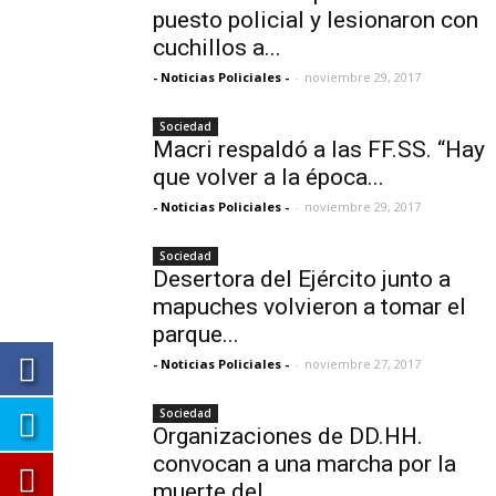
puesto policial y lesionaron con
cuchillos a...
- Noticias Policiales -
-
noviembre 29, 2017
Sociedad
Macri respaldó a las FF.SS. “Hay
que volver a la época...
- Noticias Policiales -
-
noviembre 29, 2017
Sociedad
Desertora del Ejército junto a
mapuches volvieron a tomar el
parque...
- Noticias Policiales -
-
noviembre 27, 2017
Sociedad
Organizaciones de DD.HH.
convocan a una marcha por la
muerte del...