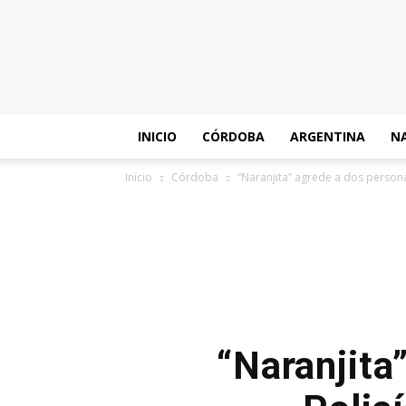
Policiales
Córdoba
INICIO
CÓRDOBA
ARGENTINA
N
Inicio
Córdoba
“Naranjita” agrede a dos persona
“Naranjita