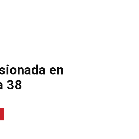
esionada en
a 38