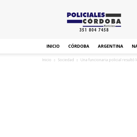
News
INICIO
CÓRDOBA
ARGENTINA
N
Inicio
Sociedad
Una funcionaria policial resultó 