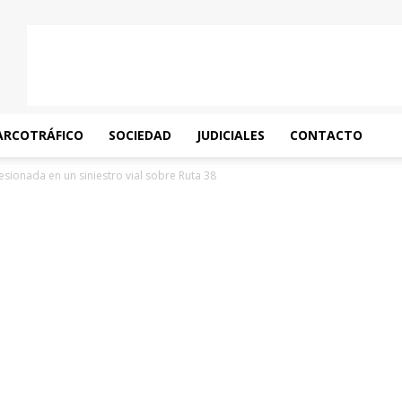
ARCOTRÁFICO
SOCIEDAD
JUDICIALES
CONTACTO
lesionada en un siniestro vial sobre Ruta 38