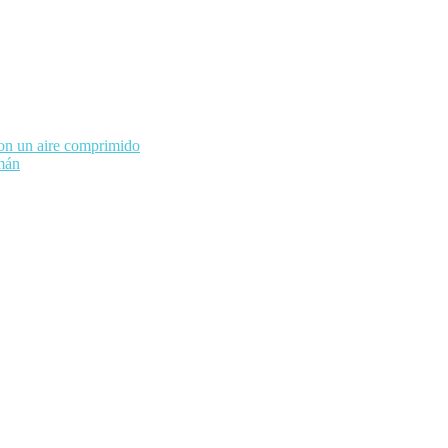
con un aire comprimido
mán