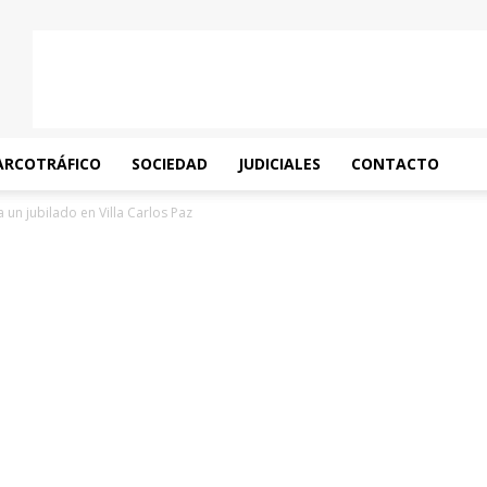
ARCOTRÁFICO
SOCIEDAD
JUDICIALES
CONTACTO
 un jubilado en Villa Carlos Paz