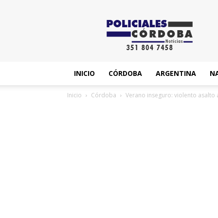
News
INICIO
CÓRDOBA
ARGENTINA
N
Inicio
Córdoba
Verano inseguro: violento asalto a