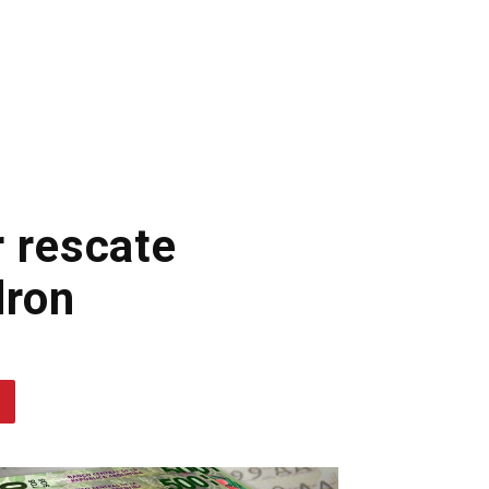
 rescate
dron