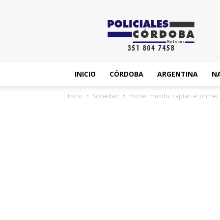
News
INICIO
CÓRDOBA
ARGENTINA
N
Inicio
Sociedad
Primer mundo: captan el primer 