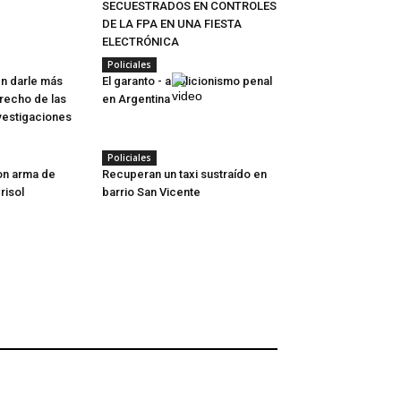
SECUESTRADOS EN CONTROLES
DE LA FPA EN UNA FIESTA
ELECTRÓNICA
Policiales
n darle más
El garanto - abolicionismo penal
erecho de las
en Argentina
nvestigaciones
Policiales
on arma de
Recuperan un taxi sustraído en
risol
barrio San Vicente