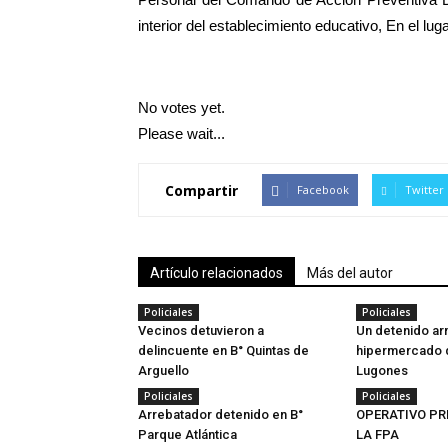
interior del establecimiento educativo, En el lu
No votes yet.
Please wait...
Compartir
Facebook
Twitter
Artículo relacionados
Más del autor
Policiales
Policiales
Vecinos detuvieron a
Un detenido ar
delincuente en B° Quintas de
hipermercado 
Arguello
Lugones
Policiales
Policiales
Arrebatador detenido en B°
OPERATIVO PR
Parque Atlántica
LA FPA