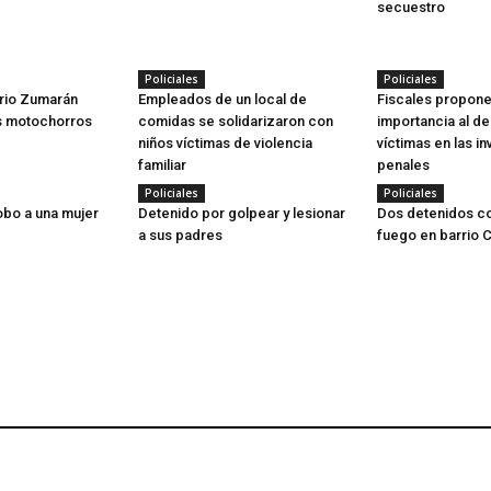
secuestro
Policiales
Policiales
rio Zumarán
Empleados de un local de
Fiscales propone
s motochorros
comidas se solidarizaron con
importancia al d
niños víctimas de violencia
víctimas en las i
familiar
penales
Policiales
Policiales
obo a una mujer
Detenido por golpear y lesionar
Dos detenidos c
a sus padres
fuego en barrio C