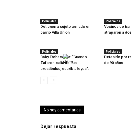
Policiales
Policiales
Detienen a sujeto armado en
Vecinos de bar
barrio Villa Unión
atraparon a do
Policiales
Policiales
Baby Etchecopar: “Cuando
Detenido por r
Zafaroni salía de sus
de 90 años
prostíbulos, escribía leyes”.
No hay comentarios
Dejar respuesta