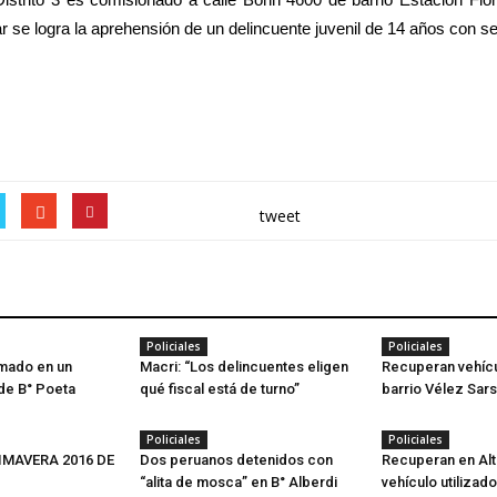
gar se logra la aprehensión de un delincuente juvenil de 14 años con s
tweet
Policiales
Policiales
mado en un
Macri: “Los delincuentes eligen
Recuperan vehícu
de B° Poeta
qué fiscal está de turno”
barrio Vélez Sars
Policiales
Policiales
IMAVERA 2016 DE
Dos peruanos detenidos con
Recuperan en Al
“alita de mosca” en B° Alberdi
vehículo utilizad