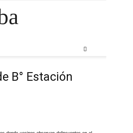
ba
de B° Estación
res donde vecinos observan delincuentes en el