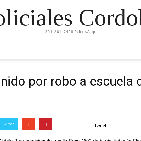
oliciales Cordo
351-804-7458 WhatsApp
nido por robo a escuela 
 Twitter
tweet
strito 3 es comisionado a calle Bonn 4600 de barrio Estación Flo