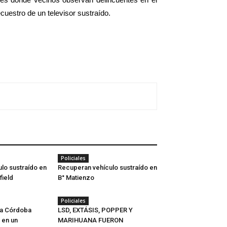
ecuestro de un televisor sustraído.
Policiales
lo sustraído en
Recuperan vehículo sustraído en
field
B° Matienzo
Policiales
ta Córdoba
LSD, EXTÁSIS, POPPER Y
o en un
MARIHUANA FUERON