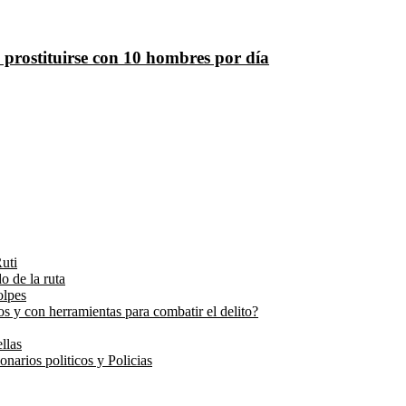
 prostituirse con 10 hombres por día
uti
o de la ruta
olpes
s y con herramientas para combatir el delito?
llas
narios politicos y Policias