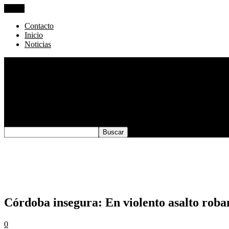
Cerrar
Contacto
Inicio
Noticias
Contacto
Inicio
Rating:
2.0
. From 1 vote.
Please wait…
Noticias
Córdoba insegura: En violento asalto roba
0