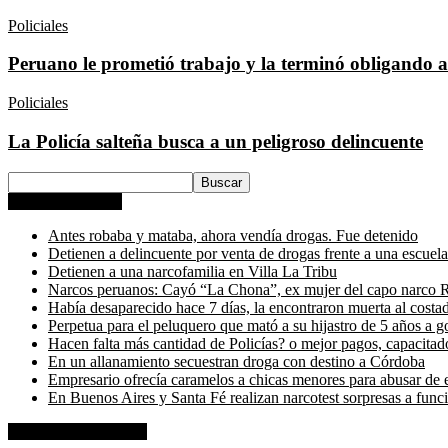
Policiales
Peruano le prometió trabajo y la terminó obligando a
Policiales
La Policía salteña busca a un peligroso delincuente
Entradas recientes
Antes robaba y mataba, ahora vendía drogas. Fue detenido
Detienen a delincuente por venta de drogas frente a una escuela
Detienen a una narcofamilia en Villa La Tribu
Narcos peruanos: Cayó “La Chona”, ex mujer del capo narco R
Había desaparecido hace 7 días, la encontraron muerta al costad
Perpetua para el peluquero que mató a su hijastro de 5 años a g
Hacen falta más cantidad de Policías? o mejor pagos, capacitado
En un allanamiento secuestran droga con destino a Córdoba
Empresario ofrecía caramelos a chicas menores para abusar de e
En Buenos Aires y Santa Fé realizan narcotest sorpresas a funcio
Comentarios recientes