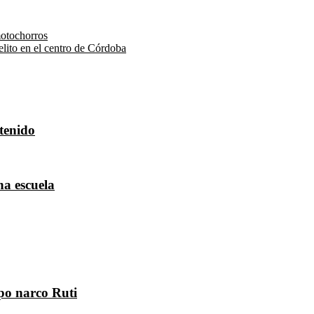
motochorros
elito en el centro de Córdoba
tenido
na escuela
po narco Ruti