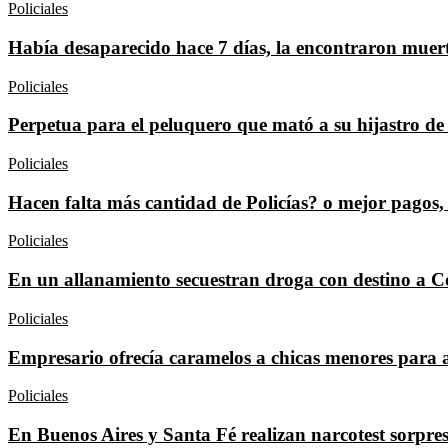
Policiales
Había desaparecido hace 7 días, la encontraron muert
Policiales
Perpetua para el peluquero que mató a su hijastro de
Policiales
Hacen falta más cantidad de Policías? o mejor pagos,
Policiales
En un allanamiento secuestran droga con destino a 
Policiales
Empresario ofrecía caramelos a chicas menores para a
Policiales
En Buenos Aires y Santa Fé realizan narcotest sorpresa