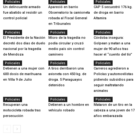
Policiales
Policiales
Policiales
Un delincuente armado
Apareció en barrio
CAP 5 secuestró 176 kg.
fue abatido al resistir un
Observatorio la camioneta
de droga en barrio
control policial
robada al Fiscal General
Altamira
en Tribunales
Policiales
Policiales
Policiales
El Presidente de la Nación
Micro de la tragedia no
Córdoba insegura:
decretó dos dias de duelo
podía circular y cruzó
Golpean y matan a una
nacional por la tragedia
medio país sin control
mujer de 90 años tras
de Mendoza
caminero
hacer el “cuento del tío”
Policiales
Policiales
Policiales
Detienen a una mujer con
A tiros derribaron una
Carreros agredieron a
600 dosis de marihuana
avioneta con 450 kg. de
Policías y automovilistas
en Villa 9 de Julio
droga. 5 Paraguayos
pidiendo subsidios para
detenidos
seguir maltratando
animales
Policiales
Policiales
Policiales
Recuperan una
Detienen a un hombre en
Mataron de un tiro en la
motocicleta robada tras
vehículo robado
cabeza a una joven de 17
persecución
años embarazada