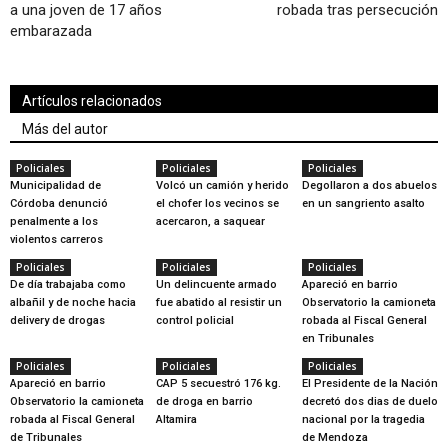
a una joven de 17 años
robada tras persecución
embarazada
Artículos relacionados
Más del autor
Policiales
Policiales
Policiales
Municipalidad de
Volcó un camión y herido
Degollaron a dos abuelos
Córdoba denunció
el chofer los vecinos se
en un sangriento asalto
penalmente a los
acercaron, a saquear
violentos carreros
Policiales
Policiales
Policiales
De día trabajaba como
Un delincuente armado
Apareció en barrio
albañil y de noche hacia
fue abatido al resistir un
Observatorio la camioneta
delivery de drogas
control policial
robada al Fiscal General
en Tribunales
Policiales
Policiales
Policiales
Apareció en barrio
CAP 5 secuestró 176 kg.
El Presidente de la Nación
Observatorio la camioneta
de droga en barrio
decretó dos dias de duelo
robada al Fiscal General
Altamira
nacional por la tragedia
de Tribunales
de Mendoza