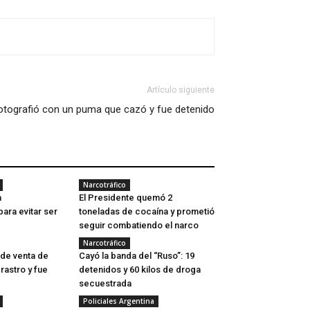
Artículo siguiente
otografió con un puma que cazó y fue detenido
Narcotráfico
a
El Presidente quemó 2
ara evitar ser
toneladas de cocaína y prometió
seguir combatiendo el narco
Narcotráfico
 de venta de
Cayó la banda del “Ruso”: 19
rastro y fue
detenidos y 60 kilos de droga
secuestrada
Policiales Argentina