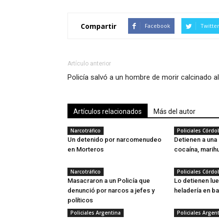
Compartir
Facebook
Twitte
Artículo anterior
Policía salvó a un hombre de morir calcinado 
Artículos relacionados
Más del autor
Narcotráfico
Policiales Córdo
Un detenido por narcomenudeo
Detienen a una
en Morteros
cocaína, marih
Narcotráfico
Policiales Córdo
Masacraron a un Policía que
Lo detienen lue
denunció por narcos a jefes y
heladería en ba
políticos
Policiales Argentina
Policiales Argen