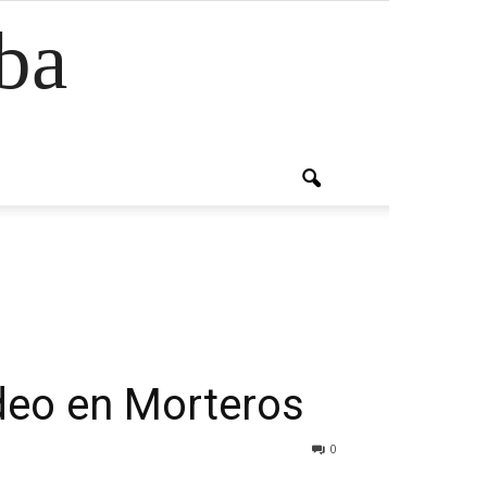
ba
deo en Morteros
0