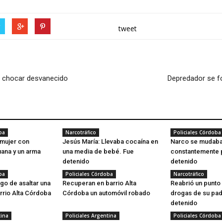
r
tweet
al chocar desvanecido
Depredador se f
ba
Narcotráfico
Policiales Córdoba
 mujer con
Jesús María: Llevaba cocaína en
Narco se mudab
uana y un arma
una media de bebé. Fue
constantemente p
detenido
detenido
ba
Policiales Córdoba
Narcotráfico
go de asaltar una
Recuperan en barrio Alta
Reabrió un punto
rrio Alta Córdoba
Córdoba un automóvil robado
drogas de su pad
detenido
tina
Policiales Argentina
Policiales Córdoba