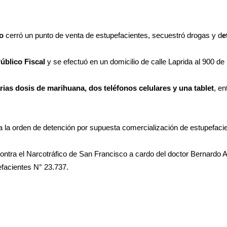
co
cerró un punto de venta de estupefacientes, secuestró drogas y d
e
úblico Fiscal
y se efectuó en un domicilio de calle Laprida al 900 de
ias dosis de marihuana, dos teléfonos celulares y una tablet
, e
la orden de detención por supuesta comercialización de estupefacient
ontra el Narcotráfico de San Francisco a cardo del doctor Bernardo Al
efacientes N° 23.737.