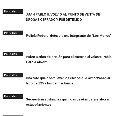
Policiales
JUAN PABLO II: VOLVIÓ AL PUNTO DE VENTA DE
DROGAS CERRADO Y FUE DETENIDO
Policiales
Policía Federal detuvo a una integrante de “Los Monos”
Policiales
Piden 4 años de prisión para el asesino al volante Pablo
García Aliverti
Policiales
Una foto que conmueve: los chicos que almorzaban al
lado de 825 kilos de marihuana
Policiales
Secuestran sustancias químicas usadas para elaborar
estupefacientes