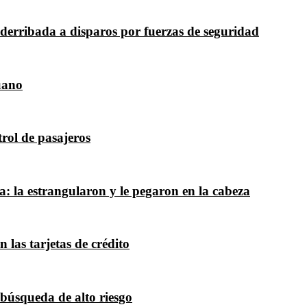
derribada a disparos por fuerzas de seguridad
uano
rol de pasajeros
a: la estrangularon y le pegaron en la cabeza
 las tarjetas de crédito
 búsqueda de alto riesgo