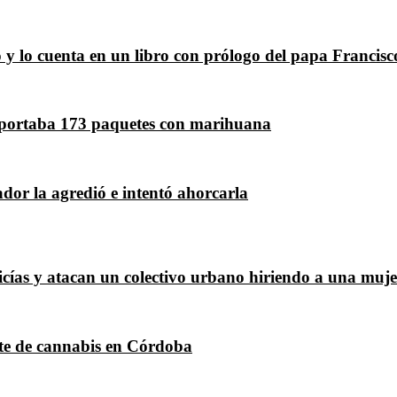
 y lo cuenta en un libro con prólogo del papa Francisc
sportaba 173 paquetes con marihuana
dor la agredió e intentó ahorcarla
icías y atacan un colectivo urbano hiriendo a una muje
ite de cannabis en Córdoba