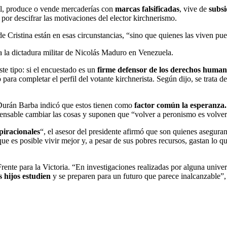
mal, produce o vende mercaderías con
marcas falsificadas
, vive de
subsi
or descifrar las motivaciones del elector kirchnerismo.
 de Cristina están en esas circunstancias, “sino que quienes las viven p
a la dictadura militar de Nicolás Maduro en Venezuela.
te tipo: si el encuestado es un
firme defensor de los derechos human
 para completar el perfil del votante kirchnerista. Según dijo, se trata d
 Durán Barba indicó que estos tienen como
factor común la esperanza
pensable cambiar las cosas y suponen que “volver a peronismo es volver
piracionales
“, el asesor del presidente afirmó que son quienes asegura
e es posible vivir mejor y, a pesar de sus pobres recursos, gastan lo q
 Frente para la Victoria. “En investigaciones realizadas por alguna univ
 hijos estudien
y se preparen para un futuro que parece inalcanzable”, 