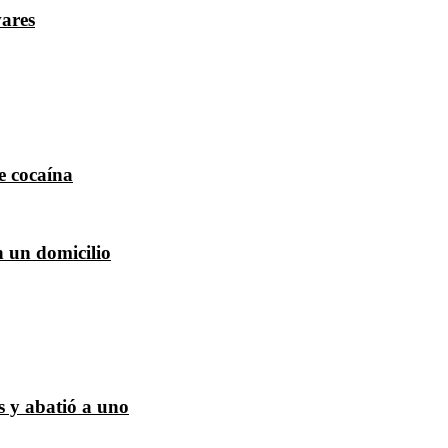
vares
e cocaína
n un domicilio
s y abatió a uno