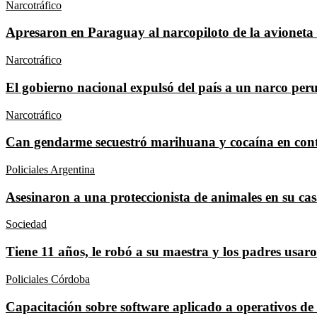
Narcotráfico
Apresaron en Paraguay al narcopiloto de la avioneta 
Narcotráfico
El gobierno nacional expulsó del país a un narco per
Narcotráfico
Can gendarme secuestró marihuana y cocaína en cont
Policiales Argentina
Asesinaron a una proteccionista de animales en su cas
Sociedad
Tiene 11 años, le robó a su maestra y los padres usaron
Policiales Córdoba
Capacitación sobre software aplicado a operativos de