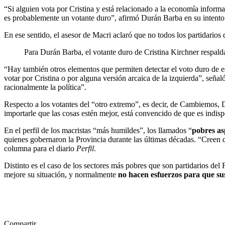
“Si alguien vota por Cristina y está relacionado a la economía infor
es probablemente un votante duro”, afirmó Durán Barba en su intento p
En ese sentido, el asesor de Macri aclaró que no todos los partidarios
Para Durán Barba, el votante duro de Cristina Kirchner respald
“Hay también otros elementos que permiten detectar el voto duro de es
votar por Cristina o por alguna versión arcaica de la izquierda”, señaló
racionalmente la política”.
Respecto a los votantes del “otro extremo”, es decir, de Cambiemos,
importarle que las cosas estén mejor, está convencido de que es indis
En el perfil de los macristas “más humildes”, los llamados “
pobres as
quienes gobernaron la Provincia durante las últimas décadas. “Creen qu
columna para el diario
Perfil
.
Distinto es el caso de los sectores más pobres que son partidarios del
mejore su situación, y normalmente
no hacen esfuerzos para que sus
Compartir