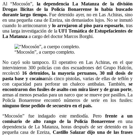
Al “Mocosón”,
la dependencia La Matanza de la división
Drogas Ilícitas de la Policía Bonaerense lo había buscado
durante largo tiempo.
Fue detenido ayer, no en Las Achiras, sino
en una pequeña casa de Ezeiza, sin demasiados lujos. No se inmutó
cuando lo arrinconaron y
lo arrojaron al piso para esposarlo
, tras
una larga investigación de la
UFI Temática de Estupefacientes de
La Matanza
a cargo del doctor Marcos Borghi.
“Mocosón”, a cuerpo completo.
No cayó solo tampoco. El operativo en Las Achiras, en el que
intervinieron 300 policías con dos escuadrones del Grupo Halcón,
recolectó
16 detenidos, la mayoría peruanos, 30 mil dosis de
pasta base y cocaína
más cinco pistolas, varias de ellas de teflón y
con capacidad para perforar un chaleco antibalas. También,
se
encontraron dos fusiles de asalto con mira láser y de gran porte
,
armas al menos pesadas para un narco que se mueve por pasillos. La
Policía Bonaerense encontró números de serie en los fusiles:
ninguno tiene pedido de secuestro en el país.
“Mocosón” fue indagado este mediodía. Pero
frente a un
comisario de alto rango de la Policía Bonaerense
en una
dependencia de La Matanza, horas después de ser detenido en la
pequeña casa de Ezeiza,
Castillo Salazar dijo una de las frases