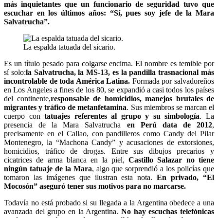
más inquietantes que un funcionario de seguridad tuvo que
escuchar en los últimos años: “Sí, pues soy jefe de la Mara
Salvatrucha”.
La espalda tatuada del sicario.
Es un título pesado para colgarse encima. El nombre es temible por
sí solo:
la Salvatrucha, la MS-13, es la pandilla trasnacional más
incontrolable de toda América Latina.
Formada por salvadoreños
en Los Angeles a fines de los 80, se expandió a casi todos los países
del continente,
responsable de homicidios, manejos brutales de
migrantes y tráfico de metanfetamina
. Sus miembros se marcan el
cuerpo con
tatuajes referentes al grupo y su simbología
. La
presencia de la Mara Salvatrucha
en Perú data de 2012
,
precisamente en el Callao, con pandilleros como Candy del Pilar
Montenegro, la “Machona Candy” y acusaciones de extorsiones,
homicidios, tráfico de drogas. Entre sus dibujos precarios y
cicatrices de arma blanca en la piel,
Castillo Salazar no tiene
ningún tatuaje de la Mara
, algo que sorprendió a los policías que
tomaron las imágenes que ilustran esta nota.
En privado, “El
Mocosón” aseguró tener sus motivos para no marcarse.
Todavía no está probado si su llegada a la Argentina obedece a una
avanzada del grupo en la Argentina.
No hay escuchas telefónicas