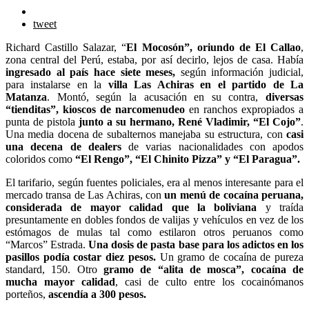
tweet
Richard Castillo Salazar, “
El Mocosón”, oriundo de El Callao
,
zona central del Perú, estaba, por así decirlo, lejos de casa. Había
ingresado al país hace siete meses,
según información judicial,
para instalarse en la
villa Las Achiras en el partido de La
Matanza
. Montó, según la acusación en su contra,
diversas
“tienditas”, kioscos de narcomenudeo
en ranchos expropiados a
punta de pistola
junto a su hermano, René Vladimir, “El Cojo”
.
Una media docena de subalternos manejaba su estructura, con
casi
una decena de dealers
de varias nacionalidades con apodos
coloridos como
“El Rengo”, “El Chinito Pizza” y “El Paragua”.
El tarifario, según fuentes policiales, era al menos interesante para el
mercado transa de Las Achiras, con
un menú de cocaína peruana,
considerada de mayor calidad que la boliviana
y traída
presuntamente en dobles fondos de valijas y vehículos en vez de los
estómagos de mulas tal como estilaron otros peruanos como
“Marcos” Estrada.
Una dosis de pasta base para los adictos en los
pasillos podía costar diez pesos.
Un gramo de cocaína de pureza
standard, 150. Otro
gramo de “alita de mosca”, cocaína de
mucha mayor calidad
, casi de culto entre los cocainómanos
porteños,
ascendía a 300 pesos.