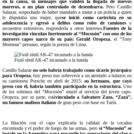
en la causa, ni mensajes que validen la llegada de nuevos
mareros, o un plan controlado de desembarco.
Pero Castillo
Salazar, sospechado de haber mandado a matar a un policía a quien
le disputaba una mujer, que
se inició como carterista en su
adolescencia y egresó a delitos como robo de camiones
y
secuestros extorsivos, respondería a otros intereses.
Fuentes de la
investigación vinculan fuertemente al “Mocosón” con uno de los
mayores capos narco de su país: Gerald Oropeza
, el “Tony
Montana” peruano, según la prensa de Lima.
Fusil símil AK-47 incautado a la banda
Castillo Salazar
no solo habría trabajado como sicario jerárquico
para Oropeza
, hoy preso tras sobrevivir a un atentado a balazos en
su camioneta Porsche en abril de 2015:
su hermano, que cayó
preso con él, habría también participado en la estructura.
Uno
de los sobrinos del “Mocosón” murió al servicio del joven capo.
Oropeza, por su parte, está
vinculado a Salvatore Zazo, “Zazá”,
un famoso mafioso italiano
de gran peso con base en Turín.
La filiación con el capo explicaría la calidad de la cocaína
encontrada y el poder de fuego de las armas, pero
si “Mocosón” se
instaló en la Argentina para expandir las operaciones del clan o