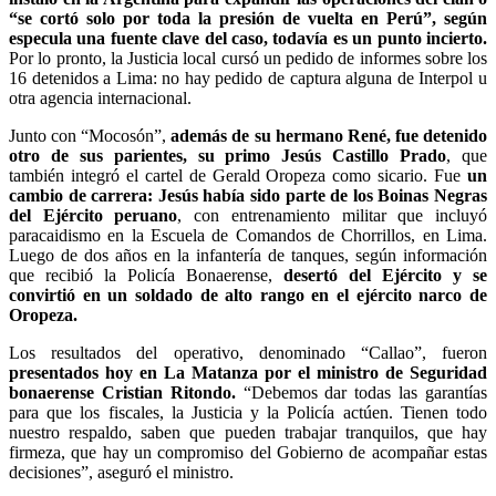
“se cortó solo por toda la presión de vuelta en Perú”, según
especula una fuente clave del caso, todavía es un punto incierto.
Por lo pronto, la Justicia local cursó un pedido de informes sobre los
16 detenidos a Lima: no hay pedido de captura alguna de Interpol u
otra agencia internacional.
Junto con “Mocosón”,
además de su hermano René, fue detenido
otro de sus parientes, su primo Jesús Castillo Prado
, que
también integró el cartel de Gerald Oropeza como sicario. Fue
un
cambio de carrera: Jesús había sido parte de los Boinas Negras
del Ejército peruano
, con entrenamiento militar que incluyó
paracaidismo en la Escuela de Comandos de Chorrillos, en Lima.
Luego de dos años en la infantería de tanques, según información
que recibió la Policía Bonaerense,
desertó del Ejército y se
convirtió en un soldado de alto rango en el ejército narco de
Oropeza.
Los resultados del operativo, denominado “Callao”, fueron
presentados hoy en La Matanza por el ministro de Seguridad
bonaerense Cristian Ritondo.
“Debemos dar todas las garantías
para que los fiscales, la Justicia y la Policía actúen. Tienen todo
nuestro respaldo, saben que pueden trabajar tranquilos, que hay
firmeza, que hay un compromiso del Gobierno de acompañar estas
decisiones”, aseguró el ministro.