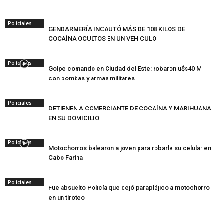
Policiales
GENDARMERÍA INCAUTÓ MÁS DE 108 KILOS DE
COCAÍNA OCULTOS EN UN VEHÍCULO
Policiales
Golpe comando en Ciudad del Este: robaron u$s40 M
con bombas y armas militares
Policiales
DETIENEN A COMERCIANTE DE COCAÍNA Y MARIHUANA
EN SU DOMICILIO
Policiales
Motochorros balearon a joven para robarle su celular en
Cabo Farina
Policiales
Fue absuelto Policía que dejó parapléjico a motochorro
en un tiroteo