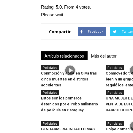
Rating:
5.0
. From 4 votes.
Please wait...
Compartir
Facebook
Twitte
Artículo relacionados
Más del autor
Policiales
Policiales
Conmoción y dolor en Oliva tras
Conmovedor: V
cinco muertes en distintos
bien, y un grupo
accidentes
regaló los lent
Policiales
Policiales
Estos son los primeros
UNA MUJER DE
detenidos por el robo millonario
VENTA DE EST
de película en Paraguay
BARRIO COOPE
Policiales
Policiales
GENDARMERÍA INCAUTÓ MÁS
Golpe comando