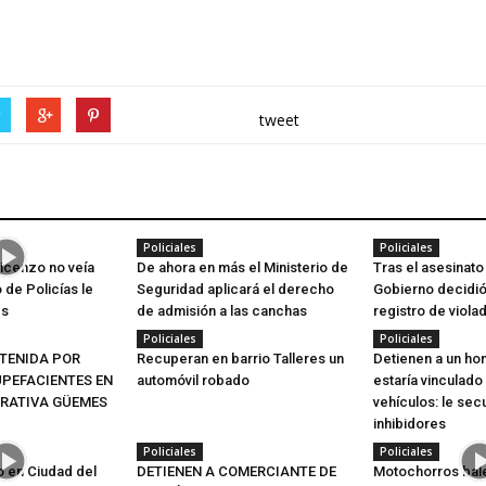
r
tweet
Policiales
Policiales
icenzo no veía
De ahora en más el Ministerio de
Tras el asesinato
 de Policías le
Seguridad aplicará el derecho
Gobierno decidió 
es
de admisión a las canchas
registro de viola
Policiales
Policiales
TENIDA POR
Recuperan en barrio Talleres un
Detienen a un h
UPEFACIENTES EN
automóvil robado
estaría vinculado
RATIVA GÜEMES
vehículos: le sec
inhibidores
Policiales
Policiales
 en Ciudad del
DETIENEN A COMERCIANTE DE
Motochorros bale