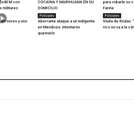
u$s40 M con
COCAÍNA Y MARIHUANA EN SU
para robarle su c
 militares
DOMICILIO
Farina
Policiales
Policiales
s menores y uno
Aberrante ataque a un indigente
Viuda de Rodas: “
en Mendoza: intentaron
rico no va a la cá
quemarlo