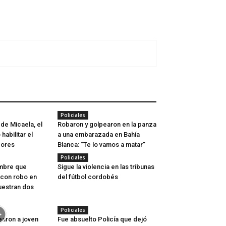
Policiales
 de Micaela, el
Robaron y golpearon en la panza
habilitar el
a una embarazada en Bahía
dores
Blanca: “Te lo vamos a matar”
Policiales
ombre que
Sigue la violencia en las tribunas
 con robo en
del fútbol cordobés
uestran dos
Policiales
aron a joven
Fue absuelto Policía que dejó