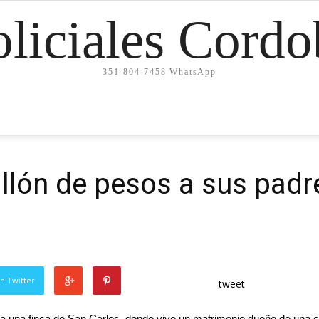
oliciales Cordo
351-804-7458 WhatsApp
llón de pesos a sus padr
n Twitter
tweet
a una finca de San Carlos, donde vive un matrimonio dueño de una cas