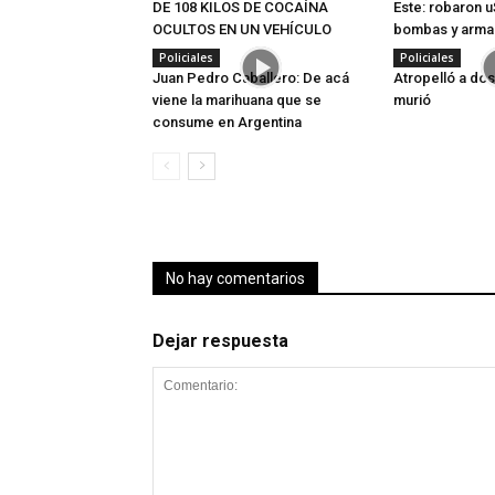
DE 108 KILOS DE COCAÍNA
Este: robaron 
OCULTOS EN UN VEHÍCULO
bombas y armas
Policiales
Policiales
Juan Pedro Caballero: De acá
Atropelló a do
viene la marihuana que se
murió
consume en Argentina
No hay comentarios
Dejar respuesta