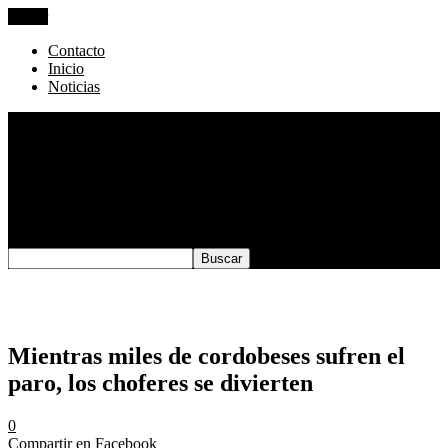
Cerrar
Contacto
Inicio
Noticias
Contacto
Inicio
Rating:
4.0
. From 121 votes.
Please wait…
Noticias
Mientras miles de cordobeses sufren el
paro, los choferes se divierten
0
Compartir en Facebook