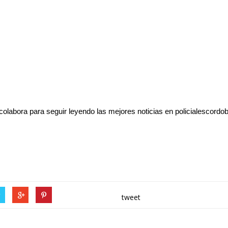
y colabora para seguir leyendo las mejores noticias en policialescord
r
tweet