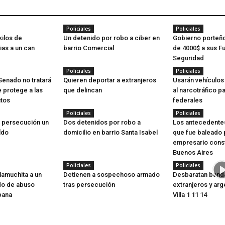
Policiales
Policiales
kilos de
Un detenido por robo a ciber en
Gobierno porteñ
ias a un can
barrio Comercial
de 4000$ a sus F
Seguridad
Policiales
Policiales
 Senado no tratará
Quieren deportar a extranjeros
Usarán vehículo
 protege a las
que delincan
al narcotráfico p
itos
federales
Policiales
Policiales
 persecución un
Dos detenidos por robo a
Los antecedentes
ído
domicilio en barrio Santa Isabel
que fue baleado 
empresario const
Buenos Aires
Policiales
Policiales
lamuchita a un
Detienen a sospechoso armado
Desbaratan band
o de abuso
tras persecución
extranjeros y arg
pana
Villa 1 11 14