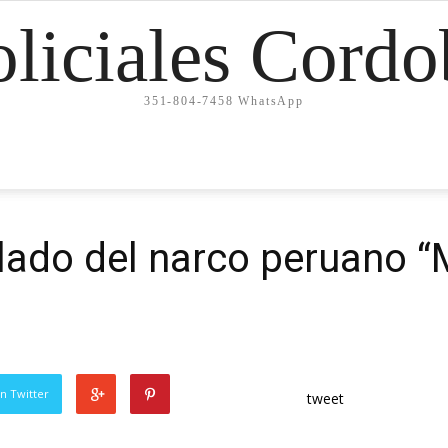
oliciales Cordo
351-804-7458 WhatsApp
slado del narco peruano “
n Twitter
tweet