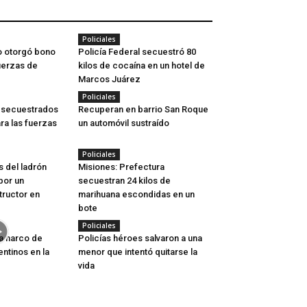
Policiales
o otorgó bono
Policía Federal secuestró 80
uerzas de
kilos de cocaína en un hotel de
Marcos Juárez
Policiales
s secuestrados
Recuperan en barrio San Roque
ara las fuerzas
un automóvil sustraído
Policiales
 del ladrón
Misiones: Prefectura
por un
secuestran 24 kilos de
ructor en
marihuana escondidas en un
bote
Policiales
a narco de
Policías héroes salvaron a una
entinos en la
menor que intentó quitarse la
vida