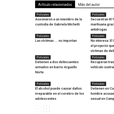
Artículo relacionados
Más del autor
Policiales
Policiales
Asesinaron a un miembro de la
Secuestran 87 
custodia de Gabriela Michetti
marihuana grac
antidrogas
Policiales
Policiales
Las víctimas …. no importan
No interesa: El
el proyecto que
víctimas de del
Policiales
Policiales
Detienen a dos delincuentes
Recuperan tras
armados en barrio Arguello
vehículo sustra
Norte
Policiales
Policiales
El alcohol puede causar daños
Detienen en Ca
irreparable en el cerebro de los
hombre acusad
adolescentes
sexual en Cam