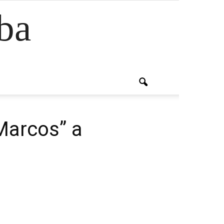
ba
Marcos” a