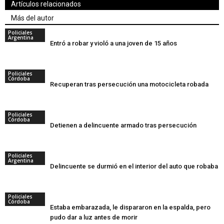
Artículos relacionados
Más del autor
Policiales
Argentina
Entró a robar y violó a una joven de 15 años
Policiales
Córdoba
Recuperan tras persecución una motocicleta robada
Policiales
Córdoba
Detienen a delincuente armado tras persecución
Policiales
Argentina
Delincuente se durmió en el interior del auto que robaba
Policiales
Córdoba
Estaba embarazada, le dispararon en la espalda, pero
pudo dar a luz antes de morir