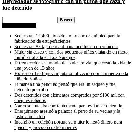
Depredador se fotografió con un puma que cazó y
fue detenido
Entradas recientes
Secuestran 17.400 litros de un precursor químico para la
fabricación de estupefacientes
Secuestran 87 kg. de marihuana ocultos en un vehículo
Mujer sin casco y con dos pequeños niños viajando en moto
murió arrollada en Los Naranjos
Estremecedor testimonio del siniestro vial que costó la vida de
una joven de 13 años
Horror en Tío Pujio: Imputaron al vecino por la muerte de la
niña de 5 años
Filmaban una película: pensó que era un saqueo y fue
detenido por robo
Dos detenidos con elementos comprados por $130 mil con
cheques robados
Narco se mudaba constantemente para evitar ser detenido
Energúmeno asesinó a palazos al perro de su vecina y la
justicia no actuó
Incendió un colchón porque su mujer le negó dinero para
“paco” y provocó cuatro muertes