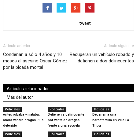
tweet
Artículo anterior
Artículo siguiente
Condenan a sólo 4 años y 10
Recuperan un vehículo robado y
meses al asesino Oscar Gómez
detienen a dos delincuentes
por la picada mortal
Artículos relacionados
Más del autor
Policiales
Policiales
Policiales
Antes robaba y mataba,
Detienen a delincuente
Detienen a una
ahora vendía drogas. Fue
por venta de drogas
narcofamilia en Villa La
detenido
frente a una escuela
Tribu
Policiales
Policiales
Policiales