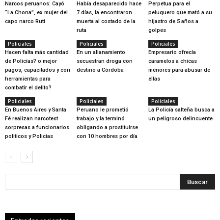
Narcos peruanos: Cayó
Había desaparecido hace
Perpetua para el
“La Chona”, ex mujer del
7 días, la encontraron
peluquero que mató a su
capo narco Ruti
muerta al costado de la
hijastro de 5 años a
ruta
golpes
Policiales
Policiales
Policiales
Hacen falta más cantidad
En un allanamiento
Empresario ofrecía
de Policías? o mejor
secuestran droga con
caramelos a chicas
pagos, capacitados y con
destino a Córdoba
menores para abusar de
herramientas para
ellas
combatir el delito?
Policiales
Policiales
Policiales
En Buenos Aires y Santa
Peruano le prometió
La Policía salteña busca a
Fé realizan narcotest
trabajo y la terminó
un peligroso delincuente
sorpresas a funcionarios
obligando a prostituirse
politicos y Policias
con 10 hombres por día