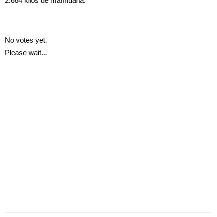
2.664 kilos de marihuana.
No votes yet.
Please wait...